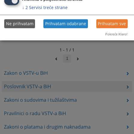
↓
2
Servisi treće strane
Ne prihvatam
Prihvatam odabrane
Prihvatam sve
Pokreće Klaro!
1 - 1 / 1
1
Zakon o VSTV-u BiH
Poslovnik VSTV-a BiH
Zakoni o sudovima i tužilaštvima
Pravilnici o radu VSTV-a BiH
Zakoni o platama i drugim naknadama