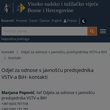
Visoko sudsko i tužilačko vijeće
Bosne i Hercegovine
Bosanski
Hrvatski
Srpski
Српски
English
Prijava
Napredna pretraga
Kontakt
Odjel za odnose s javnošću predsjednika VSTV-a BiH
Kontakt
Odjel za odnose s javnošću predsjednika
VSTV-a BiH- kontakti
Marjana Popović
, šef Odjela za odnose s javnošću
predsjednika VSTV-a BiH
+387 (0)33 707 518
+387 (0)61 131 785