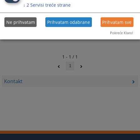
↓
2
Servisi treće strane
Ne prihvatam
Prihvatam odabrane
Prihvatam sve
Pokreće Klaro!
1 - 1 / 1
1
Kontakt