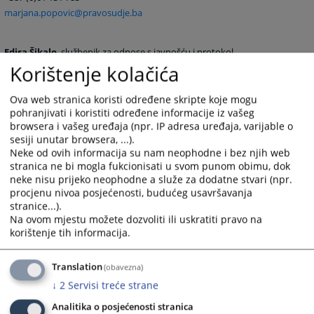
marjana.popovic@pravosudje.ba
Edisa Šikalo
, službenik za odnose s javnošću i protokol
Korištenje kolačića
+387 (0)33 704 604
vstvpress@pravosudje.ba
edisa.sikalo@pravosudje.ba
Ova web stranica koristi određene skripte koje mogu
pohranjivati i koristiti određene informacije iz vašeg
browsera i vašeg uređaja (npr. IP adresa uređaja, varijable o
sesiji unutar browsera, ...).
Neke od ovih informacija su nam neophodne i bez njih web
stranica ne bi mogla fukcionisati u svom punom obimu, dok
neke nisu prijeko neophodne a služe za dodatne stvari (npr.
procjenu nivoa posjećenosti, budućeg usavršavanja
stranice...).
Na ovom mjestu možete dozvoliti ili uskratiti pravo na
korištenje tih informacija.
Translation
(obavezna)
↓
2
Servisi treće strane
708
PREGLEDA
Analitika o posjećenosti stranica