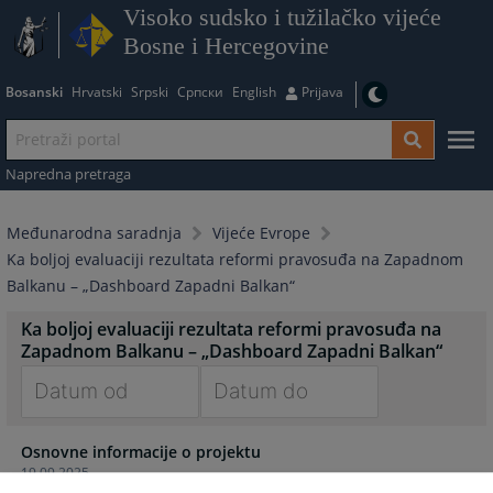
Visoko sudsko i tužilačko vijeće
Bosne i Hercegovine
Bosanski
Hrvatski
Srpski
Српски
English
Prijava
Napredna pretraga
Međunarodna saradnja
Vijeće Evrope
Ka boljoj evaluaciji rezultata reformi pravosuđa na Zapadnom
Balkanu – „Dashboard Zapadni Balkan“
Ka boljoj evaluaciji rezultata reformi pravosuđa na
Zapadnom Balkanu – „Dashboard Zapadni Balkan“
Navigate
Navigate
Osnovne informacije o projektu
forward
forward
19.09.2025.
to
to