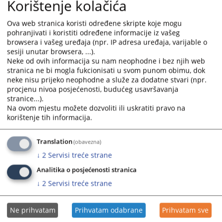
Korištenje kolačića
interact
interact
with
with
Ova web stranica koristi određene skripte koje mogu
the
the
pohranjivati i koristiti određene informacije iz vašeg
calendar
calendar
browsera i vašeg uređaja (npr. IP adresa uređaja, varijable o
and
and
sesiji unutar browsera, ...).
select
select
Neke od ovih informacija su nam neophodne i bez njih web
a
a
stranica ne bi mogla fukcionisati u svom punom obimu, dok
date.
date.
neke nisu prijeko neophodne a služe za dodatne stvari (npr.
procjenu nivoa posjećenosti, budućeg usavršavanja
Press
Press
stranice...).
the
the
Na ovom mjestu možete dozvoliti ili uskratiti pravo na
question
question
korištenje tih informacija.
mark
mark
key
key
Translation
(obavezna)
to
to
↓
2
Servisi treće strane
get
get
the
the
Analitika o posjećenosti stranica
keyboard
keyboard
↓
2
Servisi treće strane
shortcuts
shortcuts
for
for
Ne prihvatam
Prihvatam odabrane
Prihvatam sve
changing
changing
dates.
dates.