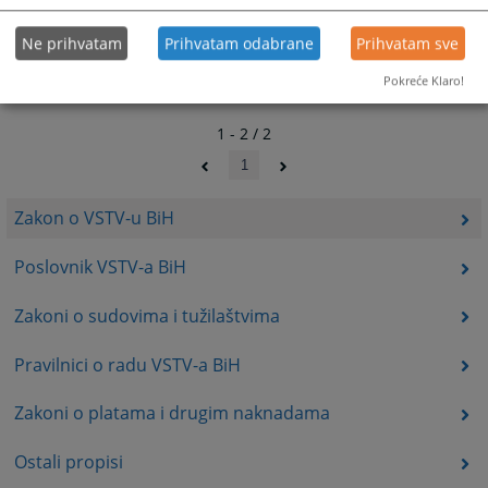
Ne prihvatam
Prihvatam odabrane
Prihvatam sve
Pokreće Klaro!
1 - 2 / 2
1
Zakon o VSTV-u BiH
Poslovnik VSTV-a BiH
Zakoni o sudovima i tužilaštvima
Pravilnici o radu VSTV-a BiH
Zakoni o platama i drugim naknadama
Ostali propisi