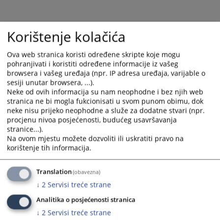
calendar
calendar
and
and
select
select
Korištenje kolačića
a
a
date.
date.
Ova web stranica koristi određene skripte koje mogu
Press
Press
pohranjivati i koristiti određene informacije iz vašeg
the
the
browsera i vašeg uređaja (npr. IP adresa uređaja, varijable o
question
question
sesiji unutar browsera, ...).
mark
mark
Neke od ovih informacija su nam neophodne i bez njih web
key
key
stranica ne bi mogla fukcionisati u svom punom obimu, dok
to
to
neke nisu prijeko neophodne a služe za dodatne stvari (npr.
procjenu nivoa posjećenosti, budućeg usavršavanja
get
get
stranice...).
the
the
Na ovom mjestu možete dozvoliti ili uskratiti pravo na
keyboard
keyboard
korištenje tih informacija.
shortcuts
shortcuts
for
for
Translation
(obavezna)
changing
changing
↓
2
Servisi treće strane
dates.
dates.
Analitika o posjećenosti stranica
↓
2
Servisi treće strane