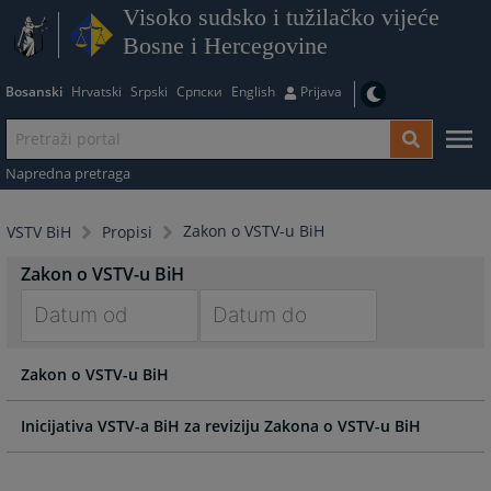
Visoko sudsko i tužilačko vijeće
Bosne i Hercegovine
Bosanski
Hrvatski
Srpski
Српски
English
Prijava
Napredna pretraga
Zakon o VSTV-u BiH
VSTV BiH
Propisi
Zakon o VSTV-u BiH
Navigate
Navigate
Zakon o VSTV-u BiH
forward
forward
to
to
interact
interact
Inicijativa VSTV-a BiH za reviziju Zakona o VSTV-u BiH
with
with
the
the