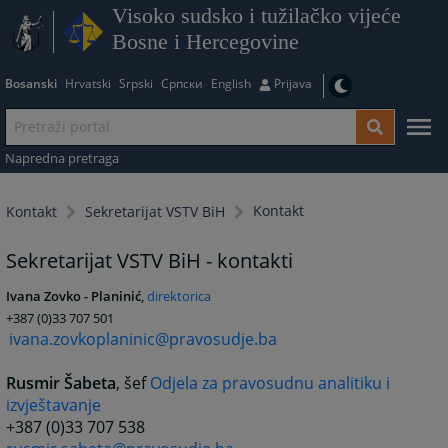
Visoko sudsko i tužilačko vijeće
Bosne i Hercegovine
Bosanski
Hrvatski
Srpski
Српски
English
Prijava
Napredna pretraga
Kontakt
Kontakt
Sekretarijat VSTV BiH
Sekretarijat VSTV BiH - kontakti
Ivana Zovko - Planinić
,
direktorica
+387 (0)33 707 501
ivana.zovkoplaninic@pravosudje.ba
Rusmir Šabeta
, šef
Odjela za pravosudnu analitiku i
izvještavanje
+387 (0)33 707 538