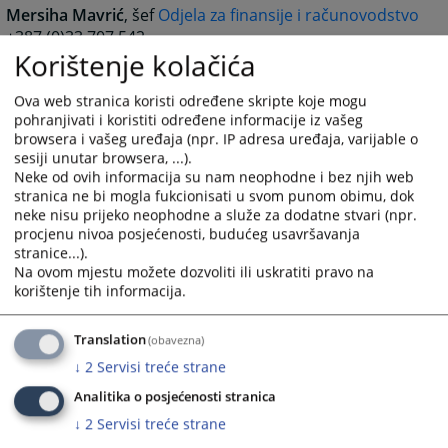
Mersiha Mavrić
, šef
Odjela za finansije i računovodstvo
+387 (0)33 707 542
Korištenje kolačića
mersiha.mavric@pravosudje.ba
Mirza Hadžiomerović,
šef
Odjela za disciplinske
Ova web stranica koristi određene skripte koje mogu
postupke i etiku nosilaca pravosudnih funkcija
pohranjivati i koristiti određene informacije iz vašeg
+387 (0)33 704 614
browsera i vašeg uređaja (npr. IP adresa uređaja, varijable o
mirza.hadziomerovic@pravosudje.ba
sesiji unutar browsera, ...).
Neke od ovih informacija su nam neophodne i bez njih web
stranica ne bi mogla fukcionisati u svom punom obimu, dok
Almisa Zulović Berhamović
, zamjenica šefa
Odjela za
neke nisu prijeko neophodne a služe za dodatne stvari (npr.
disciplinske postupke i etiku nosilaca pravosudnih
procjenu nivoa posjećenosti, budućeg usavršavanja
funkcija
stranice...).
+387 (0)33 707 536
Na ovom mjestu možete dozvoliti ili uskratiti pravo na
almisa.berhamovic@pravosudje.ba
korištenje tih informacija.
Jasmin Čalija
, šef
Odjela za imenovanje i napredovanje
+387 (0)33 707 560
Translation
(obavezna)
jasmin.calija@pravosudje.ba
↓
2
Servisi treće strane
Vesna Pirija
, šef
Odjela za provođenje postupka po
Analitika o posjećenosti stranica
izvještajima
↓
2
Servisi treće strane
+387 (0)33 704 629