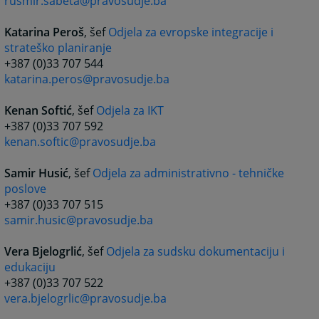
rusmir.sabeta@pravosudje.ba
Katarina Peroš
, šef
Odjela za evropske integracije i
strateško planiranje
+387 (0)33 707 544
katarina.peros@pravosudje.ba
Kenan Softić
, šef
Odjela za IKT
+387 (0)33 707 592
kenan.softic@pravosudje.ba
Samir Husić
, šef
Odjela za administrativno - tehničke
poslove
+387 (0)33 707 515
samir.husic@pravosudje.ba
Vera Bjelogrlić
, šef
Odjela za sudsku dokumentaciju i
edukaciju
+387 (0)33 707 522
vera.bjelogrlic@pravosudje.ba