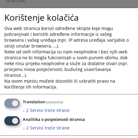
20.04.2026.
interact
interact
with
with
Korištenje kolačića
the
the
calendar
calendar
Ova web stranica koristi određene skripte koje mogu
and
and
pohranjivati i koristiti određene informacije iz vašeg
select
select
browsera i vašeg uređaja (npr. IP adresa uređaja, varijable o
a
a
sesiji unutar browsera, ...).
date.
date.
Neke od ovih informacija su nam neophodne i bez njih web
Press
Press
stranica ne bi mogla fukcionisati u svom punom obimu, dok
the
the
neke nisu prijeko neophodne a služe za dodatne stvari (npr.
procjenu nivoa posjećenosti, budućeg usavršavanja
question
question
stranice...).
mark
mark
Na ovom mjestu možete dozvoliti ili uskratiti pravo na
key
key
korištenje tih informacija.
to
to
get
get
Translation
(obavezna)
the
the
↓
2
Servisi treće strane
keyboard
keyboard
shortcuts
shortcuts
Analitika o posjećenosti stranica
for
for
↓
2
Servisi treće strane
changing
changing
dates.
dates.