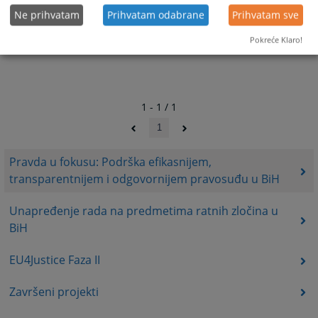
Ne prihvatam
Prihvatam odabrane
Prihvatam sve
Pokreće Klaro!
1 - 1 / 1
1
Pravda u fokusu: Podrška efikasnijem,
transparentnijem i odgovornijem pravosuđu u BiH
Unapređenje rada na predmetima ratnih zločina u
BiH
EU4Justice Faza II
Završeni projekti