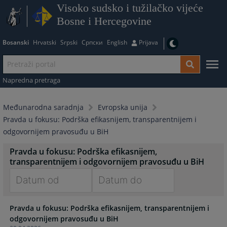
Visoko sudsko i tužilačko vijeće
Bosne i Hercegovine
Bosanski
Hrvatski
Srpski
Српски
English
Prijava
Napredna pretraga
Međunarodna saradnja
Evropska unija
Pravda u fokusu: Podrška efikasnijem, transparentnijem i
odgovornijem pravosuđu u BiH
Pravda u fokusu: Podrška efikasnijem,
transparentnijem i odgovornijem pravosuđu u BiH
Navigate
Navigate
Pravda u fokusu: Podrška efikasnijem, transparentnijem i
forward
forward
odgovornijem pravosuđu u BiH
to
to