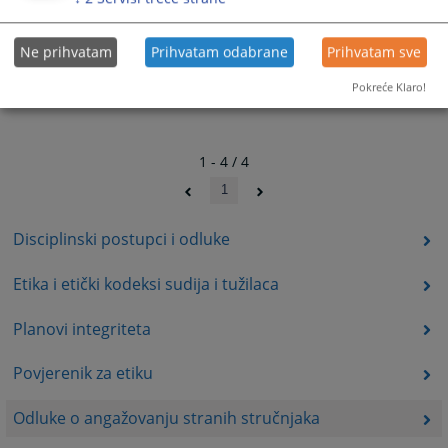
Ne prihvatam
Prihvatam odabrane
Prihvatam sve
Pokreće Klaro!
1 - 4 / 4
1
Disciplinski postupci i odluke
Etika i etički kodeksi sudija i tužilaca
Planovi integriteta
Povjerenik za etiku
Odluke o angažovanju stranih stručnjaka