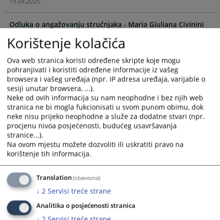
15.09.2025.
the
the
calendar
calendar
Odluka o angažovanju stručnjaka - Maria Giuliana Civinini
and
and
16.09.2024.
select
select
Korištenje kolačića
a
a
Odluka o angažovanju stručnjaka - Anette Milk
date.
date.
Ova web stranica koristi određene skripte koje mogu
16.09.2024.
Press
Press
pohranjivati i koristiti određene informacije iz vašeg
the
the
browsera i vašeg uređaja (npr. IP adresa uređaja, varijable o
sesiji unutar browsera, ...).
question
question
Neke od ovih informacija su nam neophodne i bez njih web
mark
mark
stranica ne bi mogla fukcionisati u svom punom obimu, dok
key
key
neke nisu prijeko neophodne a služe za dodatne stvari (npr.
to
to
procjenu nivoa posjećenosti, budućeg usavršavanja
get
get
stranice...).
the
the
Na ovom mjestu možete dozvoliti ili uskratiti pravo na
korištenje tih informacija.
keyboard
keyboard
shortcuts
shortcuts
for
for
Translation
(obavezna)
changing
changing
↓
2
Servisi treće strane
dates.
dates.
Analitika o posjećenosti stranica
↓
2
Servisi treće strane