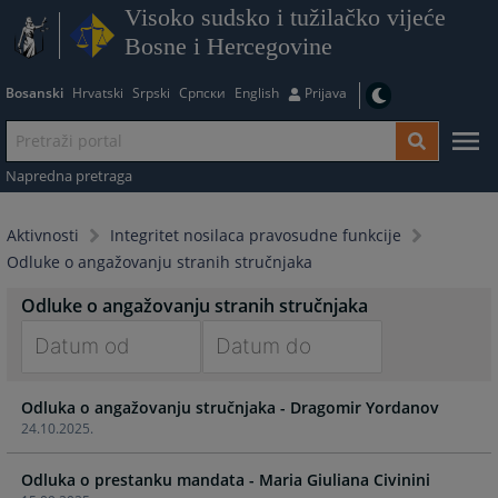
Visoko sudsko i tužilačko vijeće
Bosne i Hercegovine
Bosanski
Hrvatski
Srpski
Српски
English
Prijava
Napredna pretraga
Aktivnosti
Integritet nosilaca pravosudne funkcije
Odluke o angažovanju stranih stručnjaka
Odluke o angažovanju stranih stručnjaka
Navigate
Navigate
Odluka o angažovanju stručnjaka - Dragomir Yordanov
forward
forward
24.10.2025.
to
to
interact
interact
Odluka o prestanku mandata - Maria Giuliana Civinini
with
with