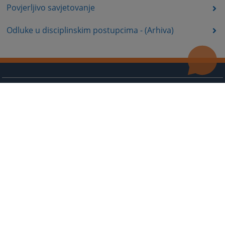
Povjerljivo savjetovanje
Odluke u disciplinskim postupcima - (Arhiva)
Korisni linkovi
Kontakt
Mapa stranice
Redizajn web stranice je finansirala Evropska unija. Za njen sadržaj isključivo je odgovorno
Visoko sudsko i tužilačko vijeće BiH i ona ne odražava nužno stavove Evropske unije.