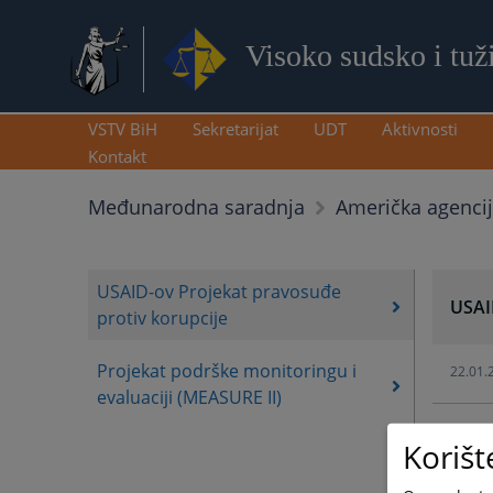
Visoko sudsko i tuž
VSTV BiH
Sekretarijat
UDT
Aktivnosti
Kontakt
Međunarodna saradnja
Američka agencij
USAID-ov Projekat pravosuđe
USAI
protiv korupcije
Projekat podrške monitoringu i
22.01.
evaluaciji (MEASURE II)
Korišt