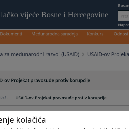
Bosan
ilačko vijeće Bosne i Hercegovine
Idi
na
Napre
sadržaj
Dokumenti
Međunarodna saradnja
Konkursi
Odnosi 
USAID-ov Projeka
a za međunarodni razvoj (USAID)
D-ov Projekat pravosuđe protiv korupcije
2021.
USAID-ov Projekat pravosuđe protiv korupcije
enje kolačića