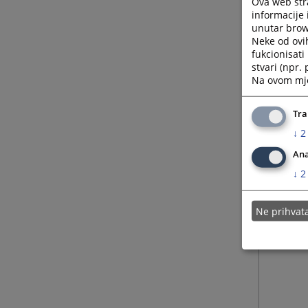
Ova web stra
informacije 
unutar brows
Neke od ovi
fukcionisat
stvari (npr.
Na ovom mjes
Tra
↓
2
Ana
↓
2
Ne prihva