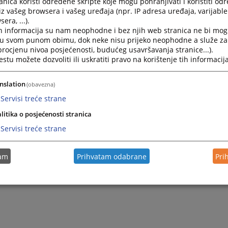
nica koristi određene skripte koje mogu pohranjivati i koristiti od
iz vašeg browsera i vašeg uređaja (npr. IP adresa uređaja, varijable 
era, ...).
h informacija su nam neophodne i bez njih web stranica ne bi mog
i u svom punom obimu, dok neke nisu prijeko neophodne a služe z
 procjenu nivoa posjećenosti, budućeg usavršavanja stranice...).
tu možete dozvoliti ili uskratiti pravo na korištenje tih informacija
nslation
(obavezna)
Servisi treće strane
litika o posjećenosti stranica
Servisi treće strane
tam
Prihvatam odabrane
Pri