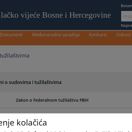
Bosan
ilačko vijeće Bosne i Hercegovine
Idi
na
Napre
sadržaj
Dokumenti
Međunarodna saradnja
Konkursi
Odnosi 
tužilaštvima
i o sudovima i tužilaštvima
Zakon o Federalnom tužilaštvu FBiH
Zakon o Sudu Bosne i Hercegovine
enje kolačića
Zakon o suzbijanju organizovanog i najtežih oblika privr