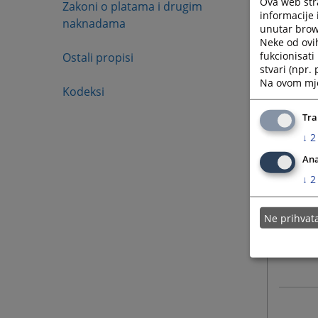
Ova web stra
Zakoni o platama i drugim
informacije 
naknadama
unutar brows
Neke od ovi
fukcionisat
Ostali propisi
stvari (npr.
Na ovom mjes
Kodeksi
Tra
↓
2
Ana
↓
2
Ne prihva