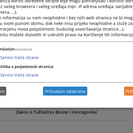
nica koristi određene skripte koje mogu pohranjivati i koristiti od
iz vašeg browsera i vašeg uređaja (npr. IP adresa uređaja, varijable 
era, ...).
Zakon o Kantonalnom tužilaštvu Unsko – sanskog kanto
h informacija su nam neophodne i bez njih web stranica ne bi mog
i u svom punom obimu, dok neke nisu prijeko neophodne a služe z
 procjenu nivoa posjećenosti, budućeg usavršavanja stranice...).
Zakon o Kantonalnom tužilaštvu Kantona Sarajevo
tu možete dozvoliti ili uskratiti pravo na korištenje tih informacija
Zakon o Kantonalnom tužilaštvu Bosansko-podrinjskog 
nslation
(obavezna)
Servisi treće strane
Zakon o sudovima u Federaciji Bosne i Hercegovine
litika o posjećenosti stranica
Servisi treće strane
Zakon o sudovima Brčko Distrikta Bosne i Hercegovine
tam
Prihvatam odabrane
Pri
Zakon o Tužilaštvu Brčko distrikta BiH
Zakon o Tužilaštvu Bosne i Hercegovine