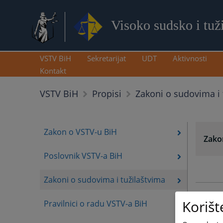
Visoko sudsko i tuž
VSTV BiH
Sekretarijat
UDT
Aktivnosti
Kontakt
Zakoni o sudovima i 
VSTV BiH
Propisi
Zakon o VSTV-u BiH
Zakon
Poslovnik VSTV-a BiH
Zakoni o sudovima i tužilaštvima
Korišt
Pravilnici o radu VSTV-a BiH