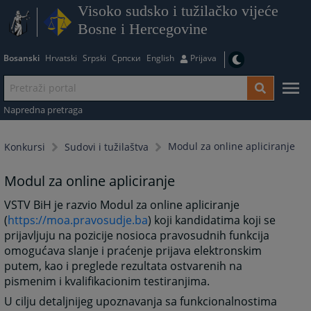
Visoko sudsko i tužilačko vijeće
Bosne i Hercegovine
Bosanski
Hrvatski
Srpski
Српски
English
Prijava
Napredna pretraga
Modul za online apliciranje
Konkursi
Sudovi i tužilaštva
Modul za online apliciranje
VSTV BiH je razvio Modul za online apliciranje
(
https://moa.pravosudje.ba
) koji kandidatima koji se
prijavljuju na pozicije nosioca pravosudnih funkcija
omogućava slanje i praćenje prijava elektronskim
putem, kao i preglede rezultata ostvarenih na
pismenim i kvalifikacionim testiranjima.
U cilju detaljnijeg upoznavanja sa funkcionalnostima