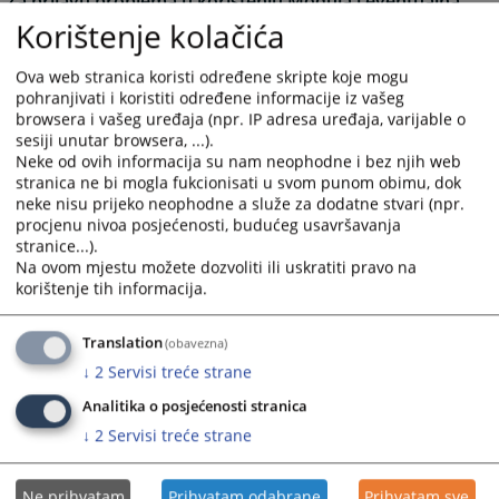
Za prijavu problema u korištenju Modula i eventualna
dodatna pitanja molimo Vas da se obratite putem e-
Korištenje kolačića
maila
vstv.imenovanja@pravosudje.ba
.
Ova web stranica koristi određene skripte koje mogu
Novi sistem slanja i zaprimanja prijava će olakšati i
pohranjivati i koristiti određene informacije iz vašeg
ubrzati proces prijavljivanja na otvorene pozicije jer
browsera i vašeg uređaja (npr. IP adresa uređaja, varijable o
kandidatima olakšava popunjavanje i slanje prijava, a
sesiji unutar browsera, ...).
zaposlenim u VSTV-u BiH skraćuje vrijeme potrebno za
Neke od ovih informacija su nam neophodne i bez njih web
njihovu obradu i smanjuje mogućnost ljudske greške.
stranica ne bi mogla fukcionisati u svom punom obimu, dok
neke nisu prijeko neophodne a služe za dodatne stvari (npr.
linku
Često postavljana pitanja možete pronaći na sljedećem
procjenu nivoa posjećenosti, budućeg usavršavanja
Kandidatima će biti dostupne sve rang liste za pozicije
stranice...).
na koje su bili prijavljeni.
Na ovom mjestu možete dozvoliti ili uskratiti pravo na
korištenje tih informacija.
Modul i video materijal su pripremljeni uz finansijsku
podršku Evropske unije.
Translation
(obavezna)
↓
2
Servisi treće strane
36213
PREGLEDA
Analitika o posjećenosti stranica
↓
2
Servisi treće strane
Ne prihvatam
Prihvatam odabrane
Prihvatam sve