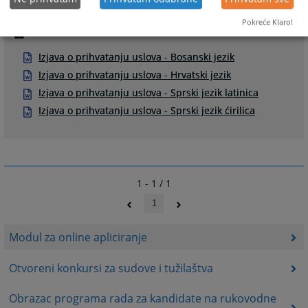
Pokreće Klaro!
Prateći dokumenti
Izjava o prihvatanju uslova - Bosanski jezik
Izjava o prihvatanju uslova - Hrvatski jezik
Izjava o prihvatanju uslova - Sprski jezik latinica
Izjava o prihvatanju uslova - Sprski jezik ćirilica
1 - 1 / 1
1
Modul za online apliciranje
Otvoreni konkursi za sudove i tužilaštva
Obrazac programa rada za kandidate na rukovodne