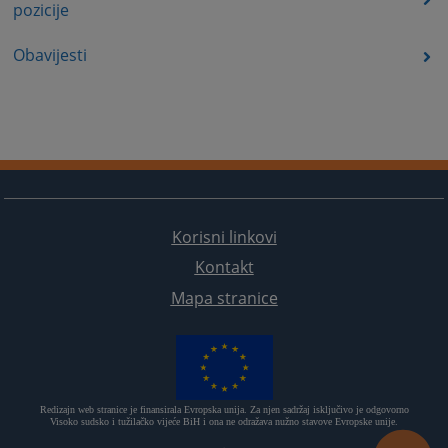
pozicije
Obavijesti
Korisni linkovi
Kontakt
Mapa stranice
Redizajn web stranice je finansirala Evropska unija. Za njen sadržaj isključivo je odgovorno
Visoko sudsko i tužilačko vijeće BiH i ona ne odražava nužno stavove Evropske unije.