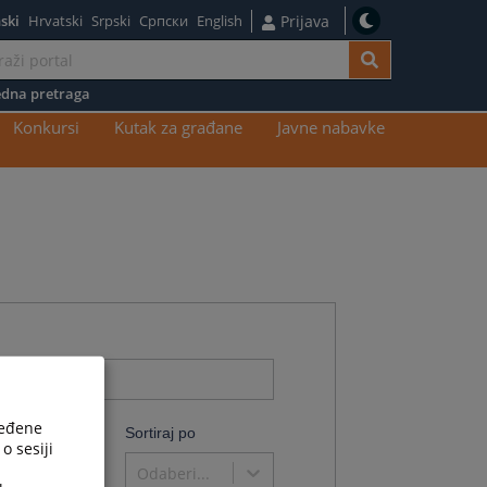
ski
Hrvatski
Srpski
Српски
English
Prijava
dna pretraga
Konkursi
Kutak za građane
Javne nabavke
ređene
o
Sortiraj po
o sesiji
Odaberi...