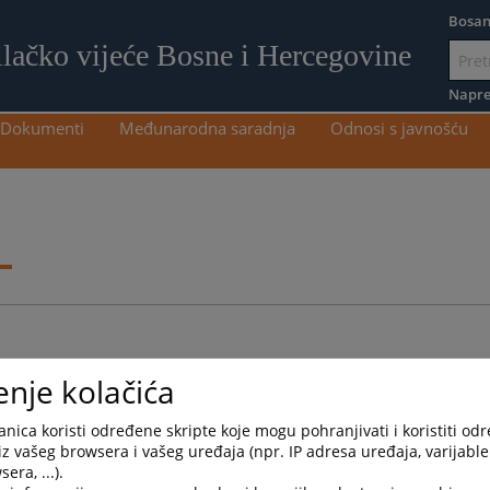
Bosan
ilačko vijeće Bosne i Hercegovine
Idi
na
Napre
sadržaj
Dokumenti
Međunarodna saradnja
Odnosi s javnošću
i
enje kolačića
nica koristi određene skripte koje mogu pohranjivati i koristiti od
Arhivirana
Datum od
Datum d
iz vašeg browsera i vašeg uređaja (npr. IP adresa uređaja, varijable 
era, ...).
Ne