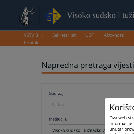
Visoko sudsko i tuž
VSTV BiH
Sekretarijat
UDT
Aktivnosti
Kontakt
Napredna pretraga vijest
Sadržaj
Korišt
Ova web stra
Institucija
informacije 
unutar brows
Visoko sudsko i tužilačko vijeće BiH