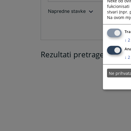
Neke od ovi
fukcionisat
Napredne stavke
stvari (npr.
Na ovom mjes
Tra
↓
2
Ana
Rezultati pretrage
↓
2
Ne prihva