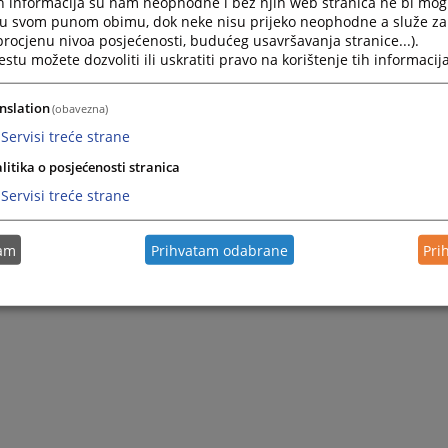
h informacija su nam neophodne i bez njih web stranica ne bi mog
Navigate
Navigat
i u svom punom obimu, dok neke nisu prijeko neophodne a služe z
forward
forward
 procjenu nivoa posjećenosti, budućeg usavršavanja stranice...).
to
to
tu možete dozvoliti ili uskratiti pravo na korištenje tih informacija
interact
interact
with
with
Pretraži
the
the
nslation
(obavezna)
calendar
calenda
Servisi treće strane
and
and
select
select
litika o posjećenosti stranica
a
a
Servisi treće strane
date.
date.
Press
Press
Nije pronađena nijedna vijest.
the
the
tam
Prihvatam odabrane
Pri
question
questio
0 - 0 / 0
1
mark
mark
key
key
to
to
get
get
the
the
keyboard
keyboar
shortcuts
shortcu
for
for
changing
changin