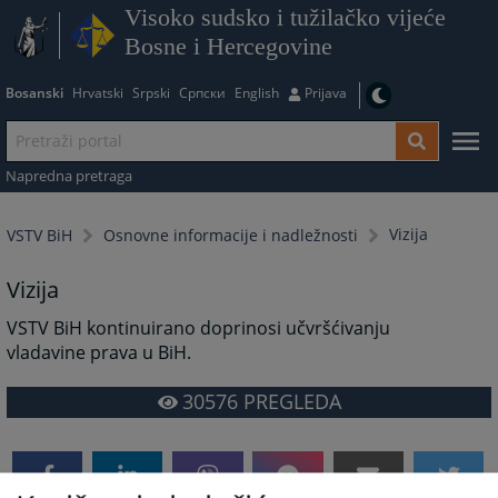
Visoko sudsko i tužilačko vijeće
Bosne i Hercegovine
Bosanski
Hrvatski
Srpski
Српски
English
Prijava
Napredna pretraga
Vizija
VSTV BiH
Osnovne informacije i nadležnosti
Vizija
VSTV BiH kontinuirano doprinosi učvršćivanju
vladavine prava u BiH.
30576
PREGLEDA