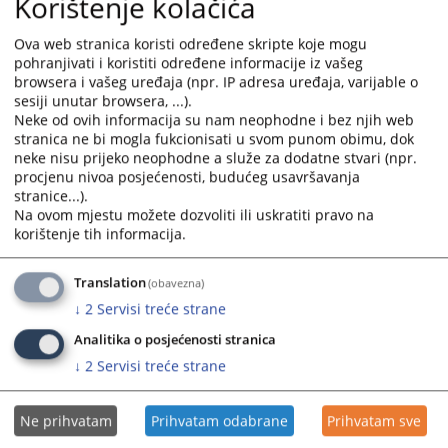
Korištenje kolačića
Ova web stranica koristi određene skripte koje mogu
pohranjivati i koristiti određene informacije iz vašeg
browsera i vašeg uređaja (npr. IP adresa uređaja, varijable o
sesiji unutar browsera, ...).
Neke od ovih informacija su nam neophodne i bez njih web
stranica ne bi mogla fukcionisati u svom punom obimu, dok
neke nisu prijeko neophodne a služe za dodatne stvari (npr.
procjenu nivoa posjećenosti, budućeg usavršavanja
stranice...).
Na ovom mjestu možete dozvoliti ili uskratiti pravo na
korištenje tih informacija.
Translation
(obavezna)
↓
2
Servisi treće strane
Analitika o posjećenosti stranica
↓
2
Servisi treće strane
Ne prihvatam
Prihvatam odabrane
Prihvatam sve