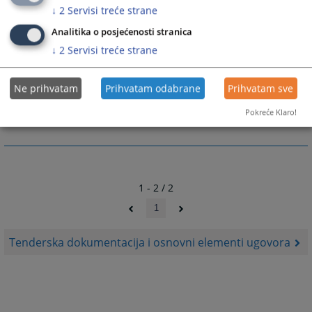
↓
2
Servisi treće strane
Analitika o posjećenosti stranica
↓
2
Servisi treće strane
Prateći dokumenti
Ne prihvatam
Prihvatam odabrane
Prihvatam sve
Uputstvo za pristup tenderskoj dokumentaciji
Pokreće Klaro!
1 - 2 / 2
1
Tenderska dokumentacija i osnovni elementi ugovora