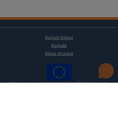
Korisni linkovi
Kontakt
Mapa stranice
Redizajn web stranice je finansirala Evropska unija. Za njen sadržaj isključivo je odgovorno
Visoko sudsko i tužilačko vijeće BiH i ona ne odražava nužno stavove Evropske unije.
© 2021
Visoko sudsko i tužilačko vijeće