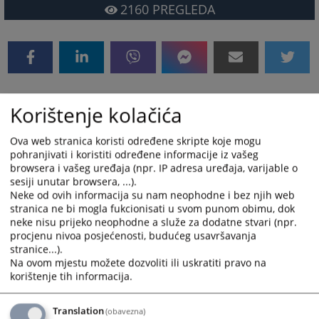
2160
PREGLEDA
Korištenje kolačića
Uputstvo za pristup tenderskoj
dokumentaciji
Ova web stranica koristi određene skripte koje mogu
pohranjivati i koristiti određene informacije iz vašeg
browsera i vašeg uređaja (npr. IP adresa uređaja, varijable o
U ovom dijelu moguće je preuzeti tenderske
sesiji unutar browsera, ...).
dokumentacije za postupke nabavki koje se provode u
Neke od ovih informacija su nam neophodne i bez njih web
skladu sa međunarodnim sporazumom.
stranica ne bi mogla fukcionisati u svom punom obimu, dok
neke nisu prijeko neophodne a služe za dodatne stvari (npr.
Preuzimanje tenderske dokumentacije je moguće na
procjenu nivoa posjećenosti, budućeg usavršavanja
način opisan u priloženom Uputstvu.
stranice...).
Na ovom mjestu možete dozvoliti ili uskratiti pravo na
korištenje tih informacija.
5373
PREGLEDA
Translation
(obavezna)