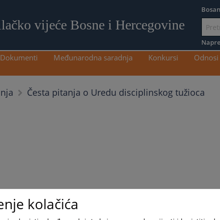
Bosan
ilačko vijeće Bosne i Hercegovine
Idi
na
Napre
sadržaj
Dokumenti
Međunarodna saradnja
Konkursi
Odnosi 
Česta pitanja o Uredu disciplinskog tužioca
anja
enje kolačića