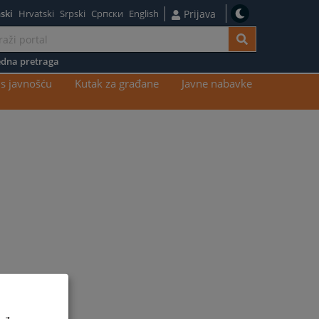
ski
Hrvatski
Srpski
Српски
English
Prijava
dna pretraga
s javnošću
Kutak za građane
Javne nabavke