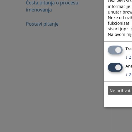
Ova web stra
Česta pitanja o procesu
informacije 
imenovanja
unutar brows
Neke od ovi
fukcionisat
Postavi pitanje
stvari (npr.
Na ovom mjes
Tra
↓
2
Ana
↓
2
Ne prihva