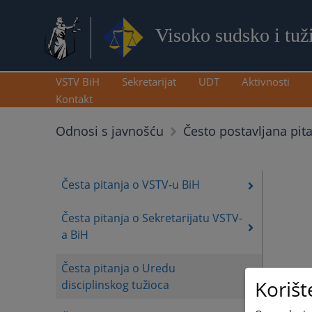
Visoko sudsko i tuž
VSTV BiH
Sekretarijat
UDT
Aktivnosti
Kontakt
Odnosi s javnošću
Često postavljana pit
Česta pitanja o VSTV-u BiH
Česta pitanja o Sekretarijatu VSTV-
a BiH
Česta pitanja o Uredu
Korišt
disciplinskog tužioca