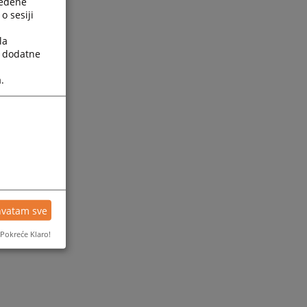
ređene
o sesiji
la
a dodatne
.
ijesti
hvatam sve
Pokreće Klaro!