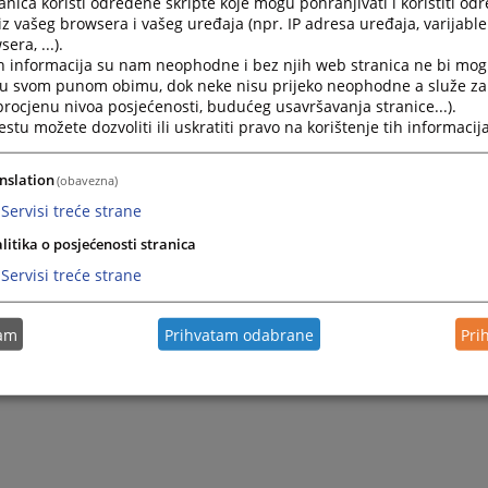
nica koristi određene skripte koje mogu pohranjivati i koristiti od
iz vašeg browsera i vašeg uređaja (npr. IP adresa uređaja, varijable 
era, ...).
h informacija su nam neophodne i bez njih web stranica ne bi mog
i u svom punom obimu, dok neke nisu prijeko neophodne a služe z
 procjenu nivoa posjećenosti, budućeg usavršavanja stranice...).
tu možete dozvoliti ili uskratiti pravo na korištenje tih informacija
nslation
(obavezna)
Servisi treće strane
Trenutno nema v
litika o posjećenosti stranica
Servisi treće strane
tam
Prihvatam odabrane
Pri