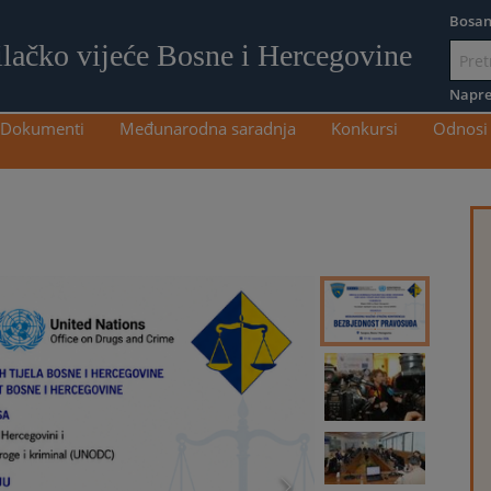
Bosan
ilačko vijeće Bosne i Hercegovine
Idi
na
Napre
sadržaj
Dokumenti
Međunarodna saradnja
Konkursi
Odnosi 