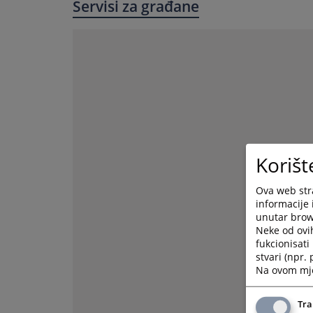
Servisi za građane
Korišt
Ova web stra
informacije 
unutar brows
Neke od ovi
fukcionisat
stvari (npr.
Na ovom mjes
Tra