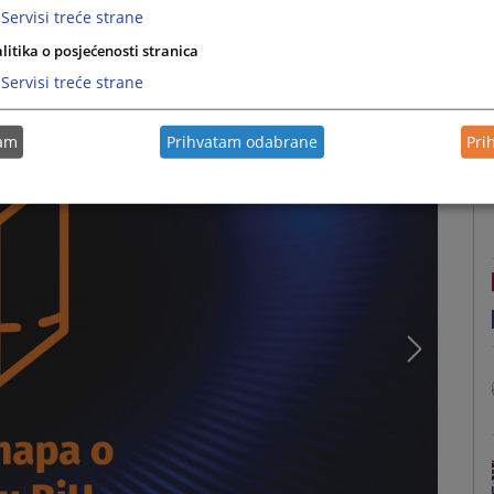
Servisi treće strane
litika o posjećenosti stranica
Servisi treće strane
tam
Prihvatam odabrane
Pri