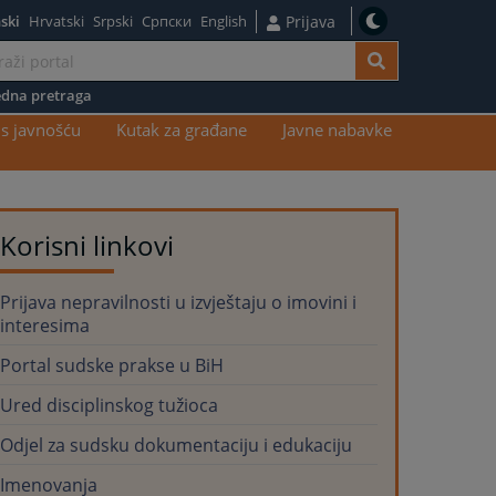
ski
Hrvatski
Srpski
Српски
English
Prijava
dna pretraga
s javnošću
Kutak za građane
Javne nabavke
Korisni linkovi
Prijava nepravilnosti u izvještaju o imovini i
interesima
Portal sudske prakse u BiH
Ured disciplinskog tužioca
Odjel za sudsku dokumentaciju i edukaciju
Imenovanja