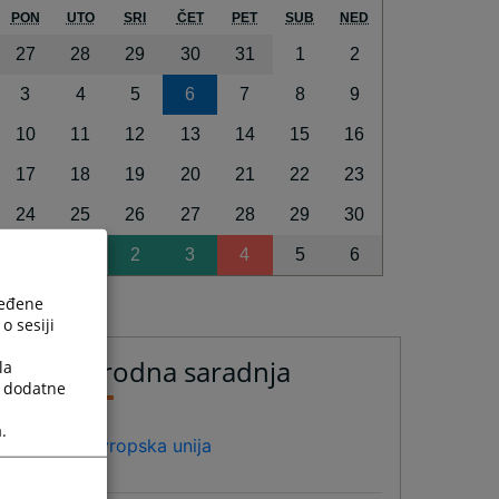
PON
UTO
SRI
ČET
PET
SUB
NED
27
28
29
30
31
1
2
3
4
5
6
7
8
9
10
11
12
13
14
15
16
17
18
19
20
21
22
23
24
25
26
27
28
29
30
31
1
2
3
4
5
6
ređene
o sesiji
Međunarodna saradnja
la
a dodatne
.
Evropska unija