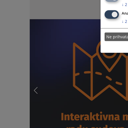
↓
2
Ana
↓
2
Ne prihva