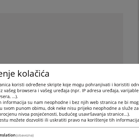
enje kolačića
nica koristi određene skripte koje mogu pohranjivati i koristiti od
iz vašeg browsera i vašeg uređaja (npr. IP adresa uređaja, varijable 
era, ...).
h informacija su nam neophodne i bez njih web stranica ne bi mog
i u svom punom obimu, dok neke nisu prijeko neophodne a služe z
 procjenu nivoa posjećenosti, budućeg usavršavanja stranice...).
tu možete dozvoliti ili uskratiti pravo na korištenje tih informacija
nslation
(obavezna)