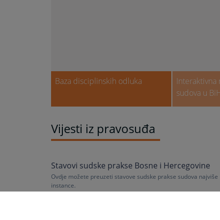
Baza disciplinskih odluka
Interaktivna
sudova u Bi
Vijesti iz pravosuđa
Stavovi sudske prakse Bosne i Hercegovine
Ovdje možete preuzeti stavove sudske prakse sudova najviše
instance.
29.06.2026.