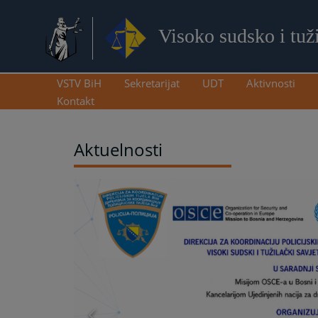
Visoko sudsko i tuž
VSTV BiH
Sekretarijat
UDT
Aktivnosti
Kontakt
Aktuelnosti