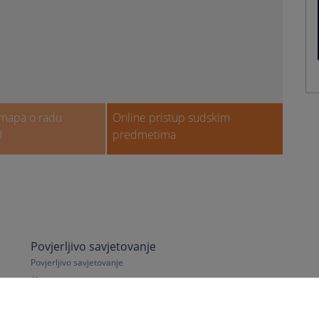
 mapa o radu
Online pristup sudskim
H
predmetima
Povjerljivo savjetovanje
Povjerljivo savjetovanje
08.06.2026.