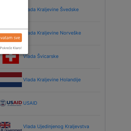
Vlada Kraljevine Švedske
Vlada Kraljevine Norveške
hvatam sve
Pokreće Klaro!
Vlada Švicarske
Vlada Kraljevine Holandije
USAID
Vlada Ujedinjenog Kraljevstva