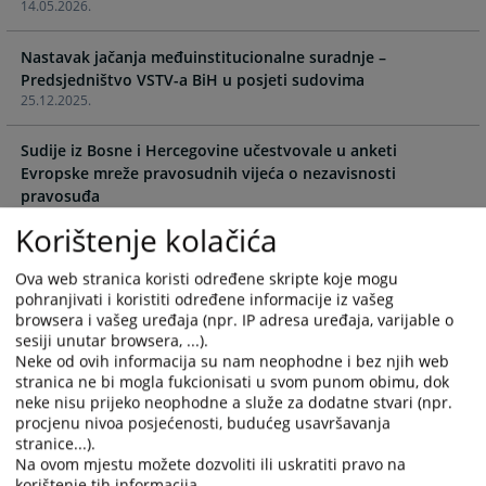
14.05.2026.
the
the
calendar
calendar
and
and
Nastavak jačanja međuinstitucionalne suradnje –
select
select
Predsjedništvo VSTV-a BiH u posjeti sudovima
25.12.2025.
a
a
date.
date.
Sudije iz Bosne i Hercegovine učestvovale u anketi
Press
Press
Evropske mreže pravosudnih vijeća o nezavisnosti
the
the
pravosuđa
question
question
22.09.2025.
mark
mark
Korištenje kolačića
key
key
Nastavak aktivnosti na unapređenju krivičnog postupka
to
to
Ova web stranica koristi određene skripte koje mogu
22.09.2025.
get
get
pohranjivati i koristiti određene informacije iz vašeg
the
the
browsera i vašeg uređaja (npr. IP adresa uređaja, varijable o
Izgradnja nove zgrade Općinskog suda u Zavidovićima
sesiji unutar browsera, ...).
keyboard
keyboard
28.08.2025.
Neke od ovih informacija su nam neophodne i bez njih web
shortcuts
shortcuts
stranica ne bi mogla fukcionisati u svom punom obimu, dok
for
for
neke nisu prijeko neophodne a služe za dodatne stvari (npr.
Posjeta Predsjedništva VSTV-a pravosudnim institucijama i
changing
changing
procjenu nivoa posjećenosti, budućeg usavršavanja
ministrima pravosuđa i finansija Tuzlanskog kantona
dates.
dates.
stranice...).
11.07.2025.
Na ovom mjestu možete dozvoliti ili uskratiti pravo na
korištenje tih informacija.