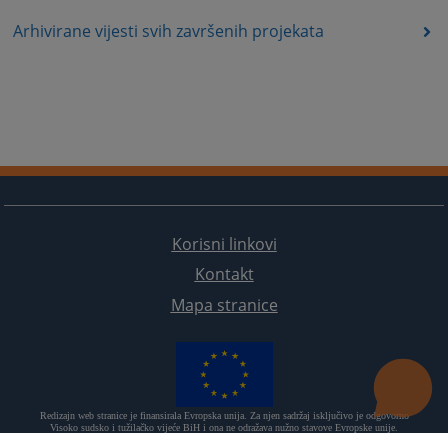
Arhivirane vijesti svih završenih projekata
Korisni linkovi
Kontakt
Mapa stranice
Redizajn web stranice je finansirala Evropska unija. Za njen sadržaj isključivo je odgovorno
Visoko sudsko i tužilačko vijeće BiH i ona ne odražava nužno stavove Evropske unije.