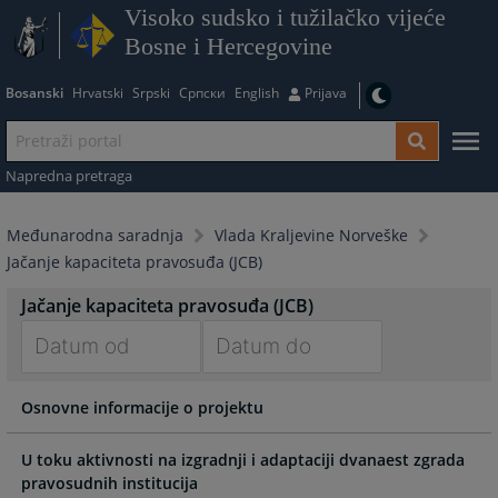
Visoko sudsko i tužilačko vijeće
Bosne i Hercegovine
Bosanski
Hrvatski
Srpski
Српски
English
Prijava
Napredna pretraga
Međunarodna saradnja
Vlada Kraljevine Norveške
Jačanje kapaciteta pravosuđa (JCB)
Jačanje kapaciteta pravosuđa (JCB)
Navigate
Navigate
Osnovne informacije o projektu
forward
forward
to
to
interact
interact
U toku aktivnosti na izgradnji i adaptaciji dvanaest zgrada
with
with
pravosudnih institucija