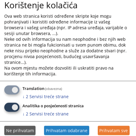
Korištenje kolačića
Kalkulator troškova sudskih postupaka
Uvjerenja o nevođenju krivičnog postupka
Adresar pravosudnih institucija
Ova web stranica koristi određene skripte koje mogu
pohranjivati i koristiti određene informacije iz vašeg
Adresar sudskih vještaka i tumača
browsera i vašeg uređaja (npr. IP adresa uređaja, varijable o
Adresar advokata
sesiji unutar browsera, ...).
Registri poslovnih subjekata u BiH
Neke od ovih informacija su nam neophodne i bez njih web
stranica ne bi mogla fukcionisati u svom punom obimu, dok
Sve aktivnosti imaju za cilj unaprijediti rad pravosuđa, osigurati bolje i
neke nisu prijeko neophodne a služe za dodatne stvari (npr.
kvalitetnije elektronske komunikacije s pravosuđem.
procjenu nivoa posjećenosti, budućeg usavršavanja
stranice...).
18703
PREGLEDA
Na ovom mjestu možete dozvoliti ili uskratiti pravo na
korištenje tih informacija.
Translation
(obavezna)
↓
2
Servisi treće strane
Analitika o posjećenosti stranica
↓
2
Servisi treće strane
Ne prihvatam
Prihvatam odabrane
Prihvatam sve