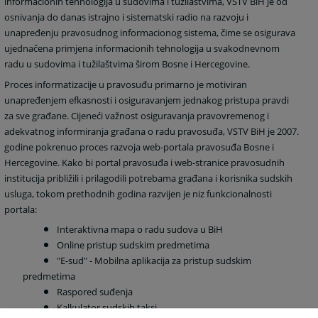
informacionih tehnologija u sudovima i tužilaštvima, VSTV BiH je od
osnivanja do danas istrajno i sistematski radio na razvoju i
unapređenju pravosudnog informacionog sistema, čime se osigurava
ujednačena primjena informacionih tehnologija u svakodnevnom
radu u sudovima i tužilaštvima širom Bosne i Hercegovine.
Proces informatizacije u pravosuđu primarno je motiviran
unapređenjem efkasnosti i osiguravanjem jednakog pristupa pravdi
za sve građane. Cijeneći važnost osiguravanja pravovremenog i
adekvatnog informiranja građana o radu pravosuđa, VSTV BiH je 2007.
godine pokrenuo proces razvoja web-portala pravosuđa Bosne i
Hercegovine. Kako bi portal pravosuđa i web-stranice pravosudnih
institucija približili i prilagodili potrebama građana i korisnika sudskih
usluga, tokom prethodnih godina razvijen je niz funkcionalnosti
portala:
Interaktivna mapa o radu sudova u BiH
Online pristup sudskim predmetima
"E-sud" - Mobilna aplikacija za pristup sudskim
predmetima
Raspored suđenja
Kalkulator sudskih taksi