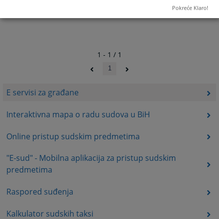
Pokreće Klaro!
1 - 1 / 1
1
E servisi za građane
Interaktivna mapa o radu sudova u BiH
Online pristup sudskim predmetima
"E-sud" - Mobilna aplikacija za pristup sudskim
predmetima
Raspored suđenja
Kalkulator sudskih taksi