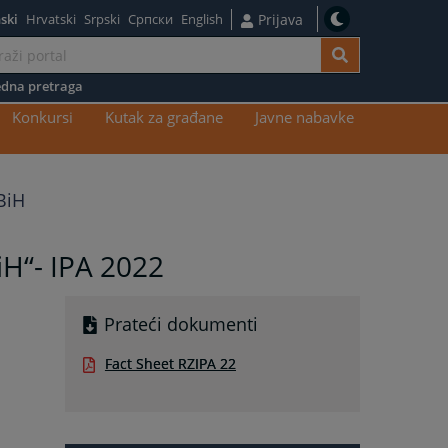
ski
Hrvatski
Srpski
Српски
English
Prijava
dna pretraga
Konkursi
Kutak za građane
Javne nabavke
BiH
iH“- IPA 2022
Prateći dokumenti
Fact Sheet RZIPA 22