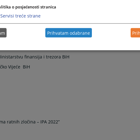
e za dalje pružanje podrške pravosuđu BiH u efikasnijem
litika o posjećenosti stranica
avak pozitivnih rezultata ostvarenih tokom prethodnih faza i
Servisi treće strane
om strategijom za rad na predmetima ratnih zločina u BiH.
tam
Prihvatam odabrane
Pri
dine
ti:
Bosna i Hercegovina
istarstvu finansija i trezora BiH
ačko Vijeće BiH
a ratnih zločina – IPA 2022”