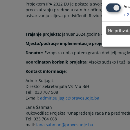
Projektom IPA 2022 EU je pokazala svoje opredjeljenj
Ana
procesuiranju predmeta ratnih zločina, očekujući nast
↓
2
ostvarivanju ciljeva predviđenih Revidiranom državn
Ne prihva
Trajanje projekta:
januar 2024.godine – juni 2026.go
Mjesto/područje implementacije projektnih aktivnos
Donator:
Evropska unija putem granta dodijeljenog Min
Koordinator/korisnik projekta:
Visoko sudsko i tužil
Kontakt informacije:
Admir Suljagić
Direktor Sekretarijata VSTV-a BiH
Tel: 033 707 508
E-mail:
admir.suljagic@pravosudje.ba
Lana Šahman
Rukovodilac Projekta “Unapređenje rada na predmetim
Tel: 033 704 668
mail:
lana.sahman@pravosudje.ba