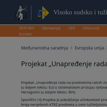
Visoko sudsko i tuž
VSTV BiH
Sekretarijat
UDT
Aktivnosti
Kontakt
Međunarodna saradnja
Evropska unija
Projekat „Unapređenje rada
Projekat „Unapređenje rada na predmetima ratnih zlo
(u daljem tekstu: EU) u sistematskom pristupu rješava
Hercegovini (u daljem tekstu: BiH).
Specifični cilj Projekta je poboljšanje učinkovitosti
broja neriješenih KTRZ predmeta u svim tužiteljstvim