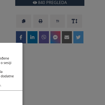
840
PREGLEDA
ređene
o sesiji
la
a dodatne
.