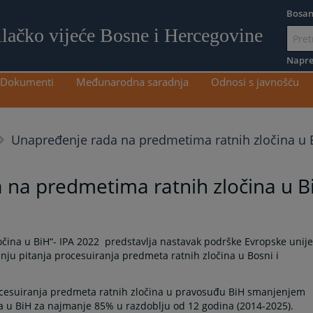
Bosan
ilačko vijeće Bosne i Hercegovine
Idi
na
Napre
sadržaj
Dokumenti
Međunarodna saradnja
Odnosi s javnošću
Unapređenje rada na predmetima ratnih zločina u 
 na predmetima ratnih zločina u B
čina u BiH“- IPA 2022 predstavlja nastavak podrške Evropske unije
nju pitanja procesuiranja predmeta ratnih zločina u Bosni i
 procesuiranja predmeta ratnih zločina u pravosuđu BiH smanjenjem
a u BiH za najmanje 85% u razdoblju od 12 godina (2014-2025).