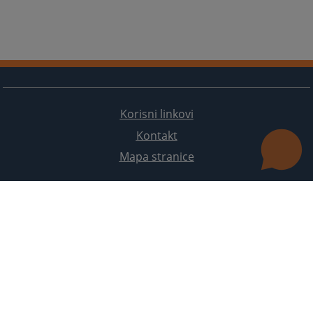
Korisni linkovi
Kontakt
Mapa stranice
Redizajn web stranice je finansirala Evropska unija. Za njen sadržaj isključivo je odgovorno
Visoko sudsko i tužilačko vijeće BiH i ona ne odražava nužno stavove Evropske unije.