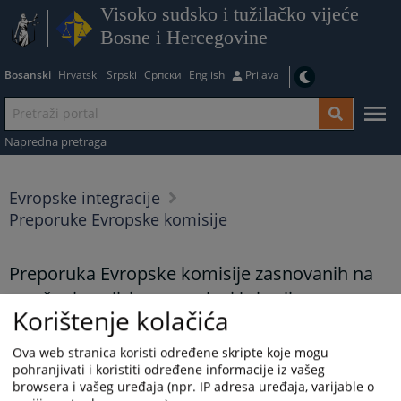
Visoko sudsko i tužilačko vijeće
Bosne i Hercegovine
Bosanski
Hrvatski
Srpski
Српски
English
Prijava
Napredna pretraga
Evropske integracije
Preporuke Evropske komisije
Preporuka Evropske komisije zasnovanih na
stručnoj analizi postupaka i kriterija za
Korištenje kolačića
imenovanje sudija i tužilaca u Bosni i
Hercegovini
Ova web stranica koristi određene skripte koje mogu
pohranjivati i koristiti određene informacije iz vašeg
browsera i vašeg uređaja (npr. IP adresa uređaja, varijable o
Prikazana vijest je na
:
Bosanski jezik