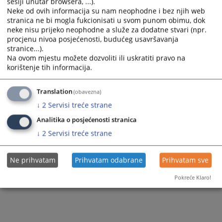
sesiji unutar browsera, ...).
Vijest dostupna još na
:
English language
Neke od ovih informacija su nam neophodne i bez njih web
stranica ne bi mogla fukcionisati u svom punom obimu, dok
3333
PREGLEDA
neke nisu prijeko neophodne a služe za dodatne stvari (npr.
procjenu nivoa posjećenosti, budućeg usavršavanja
stranice...).
Na ovom mjestu možete dozvoliti ili uskratiti pravo na
korištenje tih informacija.
Translation
(obavezna)
↓
2
Servisi treće strane
Analitika o posjećenosti stranica
↓
2
Servisi treće strane
Ne prihvatam
Prihvatam odabrane
Prihvatam sve
Pokreće Klaro!