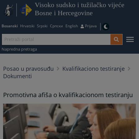
Visoko sudsko i tužilačko vijeće
Bosne i Hercegovine
Bosanski
Hrvatski
Srpski
Српски
English
Prijava
Napredna pretraga
Posao u pravosuđu
Kvalifikaciono testiranje
Dokumenti
Promotivna afiša o kvalifikacionom testiranju