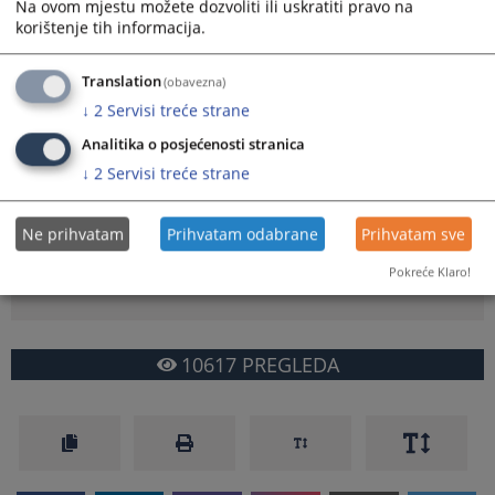
Na ovom mjestu možete dozvoliti ili uskratiti pravo na
korištenje tih informacija.
Translation
(obavezna)
Jedan od glavnih ciljeva je unaprijediti objektivnost, efikasnost i
transparentnost postupka imenovanja nosilaca pravosudnih
↓
2
Servisi treće strane
funkcija.
Analitika o posjećenosti stranica
Prikazana vijest je na
:
Bosanski jezik
↓
2
Servisi treće strane
Vijest dostupna još na
:
English language
Prateći dokumenti
Ne prihvatam
Prihvatam odabrane
Prihvatam sve
Pokreće Klaro!
Promotivna afiša o kvalifikacionom testiranju
10617
PREGLEDA