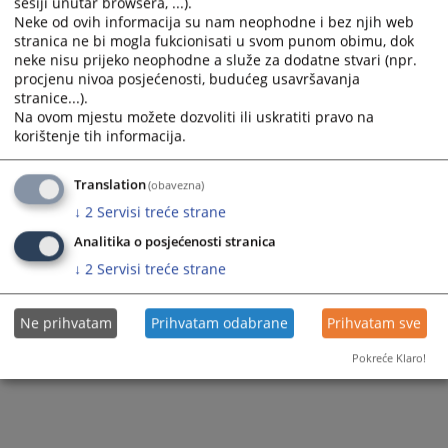
sesiji unutar browsera, ...).
7093
PREGLEDA
Neke od ovih informacija su nam neophodne i bez njih web
stranica ne bi mogla fukcionisati u svom punom obimu, dok
neke nisu prijeko neophodne a služe za dodatne stvari (npr.
procjenu nivoa posjećenosti, budućeg usavršavanja
stranice...).
Na ovom mjestu možete dozvoliti ili uskratiti pravo na
korištenje tih informacija.
Translation
(obavezna)
↓
2
Servisi treće strane
Analitika o posjećenosti stranica
↓
2
Servisi treće strane
Ne prihvatam
Prihvatam odabrane
Prihvatam sve
Pokreće Klaro!