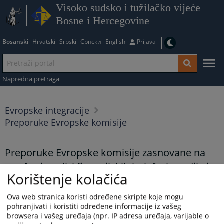
Visoko sudsko i tužilačko vijeće
Bosne i Hercegovine
Bosanski
Hrvatski
Srpski
Српски
English
Prijava
Napredna pretraga
Evropske integracije
Preporuke Evropske komisije
Preporuke Evropske komisije zasnovane na
stručnoj analizi finansijskih izvještaja sudija i
Korištenje kolačića
tužilaca u pravosuđu BiH
Ova web stranica koristi određene skripte koje mogu
pohranjivati i koristiti određene informacije iz vašeg
Prikazana vijest je na
:
Bosanski jezik
browsera i vašeg uređaja (npr. IP adresa uređaja, varijable o
Vijest dostupna još na
:
English language