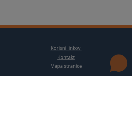
Korisni linkovi
Kontakt
Mapa stranice
Redizajn web stranice je finansirala Evropska unija. Za njen sadržaj isključivo je odgovorno
Visoko sudsko i tužilačko vijeće BiH i ona ne odražava nužno stavove Evropske unije.