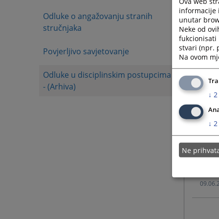
Ova web stra
informacije 
Odluke o angažovanju stranih
unutar brows
12.06.
stručnjaka
Neke od ovi
fukcionisat
stvari (npr.
Povjerljivo savjetovanje
12.06.
Na ovom mjes
Odluke u disciplinskim postupcima
10.06.
Tra
- (Arhiva)
↓
2
10.06.
Ana
↓
2
10.06.
Ne prihva
09.06.
09.06.