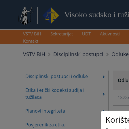
Visoko sudsko i tuž
VSTV BiH
Sekretarijat
UDT
Aktivnosti
Kontakt
Odluke 
VSTV BiH
Disciplinski postupci
Disciplinski postupci i odluke
Odluk
Etika i etički kodeksi sudija i
tužilaca
16.06.
Planovi integriteta
16.06.
Korišt
Povjerenik za etiku
12.06.