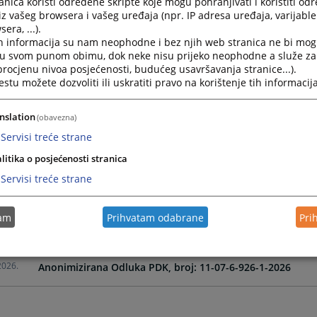
nica koristi određene skripte koje mogu pohranjivati i koristiti od
iz vašeg browsera i vašeg uređaja (npr. IP adresa uređaja, varijable 
era, ...).
2026.
Anonimizirana Odluka PDK, broj 11-07-6-195-10-2026
h informacija su nam neophodne i bez njih web stranica ne bi mog
i u svom punom obimu, dok neke nisu prijeko neophodne a služe z
 procjenu nivoa posjećenosti, budućeg usavršavanja stranice...).
2026.
Anonimizirana Odluka DDK, broj 11-07-6-195-13-2026
tu možete dozvoliti ili uskratiti pravo na korištenje tih informacija
2026.
Anonimizirana Odluka DDK broj, 11-07-6-456-7-2026
nslation
(obavezna)
Servisi treće strane
2026.
Anonimizirana Odluka Vijeća, broj 11-07-6-456-9-2026
litika o posjećenosti stranica
Servisi treće strane
2026.
Anonimizirana Odluka PDK broj, 11-07-6-456-4-2026
tam
Prihvatam odabrane
Pri
2026.
Anonimizirana Odluka DDK, broj: 11-07-6-926-3-2026
2026.
Anonimizirana Odluka PDK, broj: 11-07-6-926-1-2026