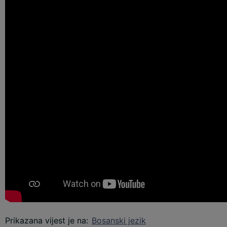
Prikazana vijest je na
:
Bosanski jezik