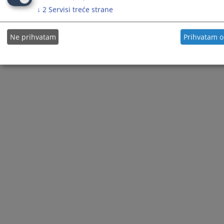
↓
2
Servisi treće strane
© 2021
Visoko sudsko i tužilačko vijeće
Ne prihvatam
Prihvatam 