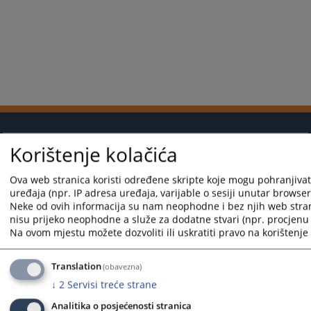
Korištenje kolačića
Korisni linkovi
Kontakt
Ova web stranica koristi određene skripte koje mogu pohranjivati
uređaja (npr. IP adresa uređaja, varijable o sesiji unutar browsera,
Mapa stranice
Neke od ovih informacija su nam neophodne i bez njih web stra
nisu prijeko neophodne a služe za dodatne stvari (npr. procjenu 
Na ovom mjestu možete dozvoliti ili uskratiti pravo na korištenje 
Translation
(obavezna)
Redizajn web stranice je finansirala Evropska unija. Za njen sadržaj isključivo je odgovorno
↓
2
Servisi treće strane
Visoko sudsko i tužilačko vijeće BiH i ona ne odražava nužno stavove Evropske unije.
Analitika o posjećenosti stranica