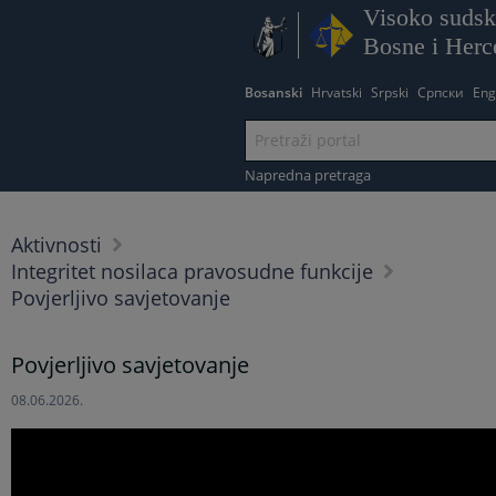
Visoko sudsko
Bosne i Herc
Bosanski
Hrvatski
Srpski
Српски
Eng
Napredna pretraga
Aktivnosti
Integritet nosilaca pravosudne funkcije
Povjerljivo savjetovanje
Povjerljivo savjetovanje
08.06.2026.