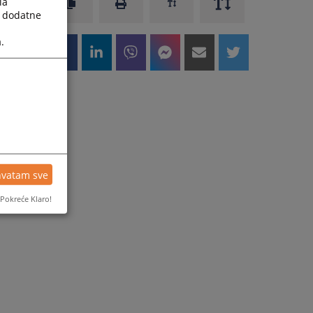
la
a dodatne
.
hvatam sve
Pokreće Klaro!