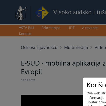
Visoko sudsko i tuž
VSTV BiH
Sekretarijat
UDT
Aktivnosti
Kontakt
Odnosi s javnošću
Multimedija
Video
E-SUD - mobilna aplikacija 
Evropi!
03.09.2021.
Korišt
Ova web stra
informacije 
unutar brows