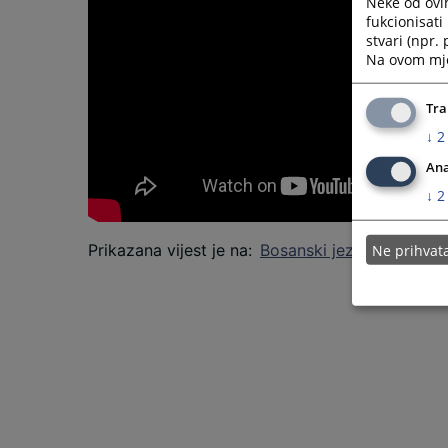
Neke od ovi
fukcionisat
stvari (npr.
Na ovom mjes
Tra
↓
2
Ana
↓
2
Prikazana vijest je na
:
Bosanski jezik
Ne prihva