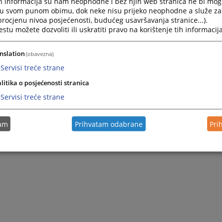
h informacija su nam neophodne i bez njih web stranica ne bi mog
i u svom punom obimu, dok neke nisu prijeko neophodne a služe z
 procjenu nivoa posjećenosti, budućeg usavršavanja stranice...).
tu možete dozvoliti ili uskratiti pravo na korištenje tih informacija
nslation
(obavezna)
Servisi treće strane
litika o posjećenosti stranica
Servisi treće strane
tam
Prihvatam odabrane
Pri