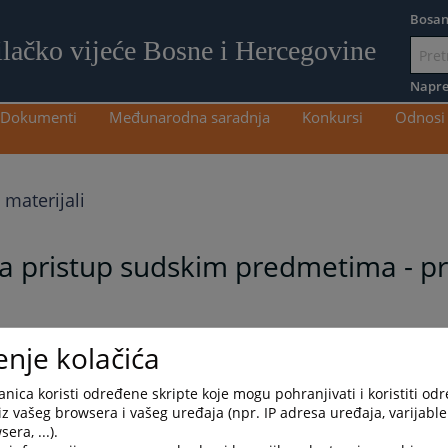
Bosan
ilačko vijeće Bosne i Hercegovine
Idi
na
Napre
sadržaj
Dokumenti
Međunarodna saradnja
Konkursi
Odnosi 
 materijali
za pristup sudskim predmetima - prv
enje kolačića
nica koristi određene skripte koje mogu pohranjivati i koristiti od
iz vašeg browsera i vašeg uređaja (npr. IP adresa uređaja, varijable 
era, ...).