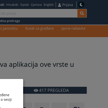
ski
Hrvatski
Srpski
Српски
English
Prijava
dna pretraga
s javnošću
Kutak za građane
Javne nabavke
a aplikacija ove vrste u
417
PREGLEDA
ređene
o sesiji