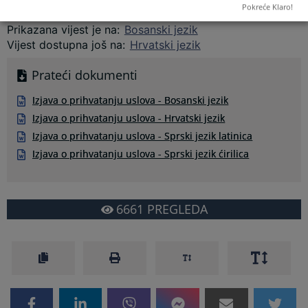
Pokreće Klaro!
Prikazana vijest je na
:
Bosanski jezik
Vijest dostupna još na
:
Hrvatski jezik
Prateći dokumenti
Izjava o prihvatanju uslova - Bosanski jezik
Izjava o prihvatanju uslova - Hrvatski jezik
Izjava o prihvatanju uslova - Sprski jezik latinica
Izjava o prihvatanju uslova - Sprski jezik ćirilica
6661
PREGLEDA