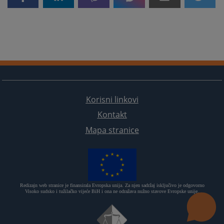
Korisni linkovi
Kontakt
Mapa stranice
Redizajn web stranice je finansirala Evropska unija. Za njen sadržaj isključivo je odgovorno
Visoko sudsko i tužilačko vijeće BiH i ona ne odražava nužno stavove Evropske unije.