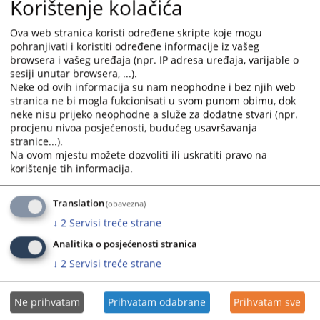
Korištenje kolačića
prijava na otvorene pozicije,
pregled svih svojih prijava,
Ova web stranica koristi određene skripte koje mogu
uvid u rezultate ostvarene na kvalifikacionim testiranjima,
pohranjivati i koristiti određene informacije iz vašeg
uvid u rezultate ostvarene na pismenim testiranjima,
browsera i vašeg uređaja (npr. IP adresa uređaja, varijable o
pregled informacija o terminima i lokacijama
sesiji unutar browsera, ...).
kvalifikacionih i pismenih testiranja itd.
Neke od ovih informacija su nam neophodne i bez njih web
stranica ne bi mogla fukcionisati u svom punom obimu, dok
Nakon slanja prijave korisnici će na elektronsku poštu dobiti
neke nisu prijeko neophodne a služe za dodatne stvari (npr.
poruku sa brojem pod kojim se prijava vodi u elektronskoj
procjenu nivoa posjećenosti, budućeg usavršavanja
pisarni.
stranice...).
Novi sistem slanja i zaprimanja prijava će olakšati i ubrzati
Na ovom mjestu možete dozvoliti ili uskratiti pravo na
proces prijavljivanja na otvorene pozicije jer kandidatima
korištenje tih informacija.
olakšava popunjavanje i slanje prijava, a osoblju VSTV BiH
skraćuje vrijeme potrebno za njihovu obradu i smanjuje
Translation
(obavezna)
mogućnost ljudske greške.
↓
2
Servisi treće strane
Često postavljana pitanja možete pronaći na sljedećem
linku
Analitika o posjećenosti stranica
Kandidatima će biti dostupne sve rang liste za pozicije na koje
↓
2
Servisi treće strane
su bili prijavljeni.
Modul i video materijal su pripremljeni uz finansijsku podršku
Evropske unije
Ne prihvatam
Prihvatam odabrane
Prihvatam sve