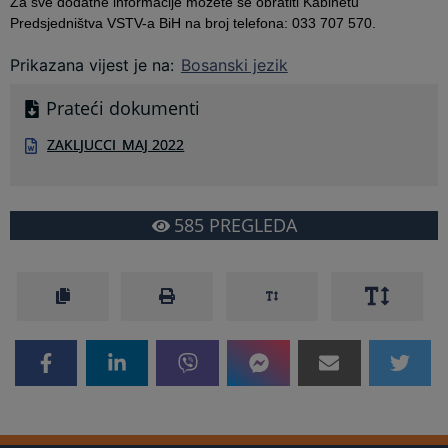
Za sve dodatne informacije možete se obratiti Kabinetu
Predsjedništva VSTV-a BiH na broj telefona: 033 707 570.
Prikazana vijest je na
:
Bosanski jezik
Prateći dokumenti
ZAKLJUCCI_MAJ 2022
585
PREGLEDA