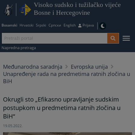
Visoko sudsko i tužilačko vijeće
Bosne i Hercegovine
Bosanski
Hrvatski
Srpski
Српски
English
Prijava
Napredna pretraga
Međunarodna saradnja
Evropska unija
Unapređenje rada na predmetima ratnih zločina u
BiH
Okrugli sto „Efikasno upravljanje sudskim
postupkom u predmetima ratnih zločina u
BiH“
19.05.2022.