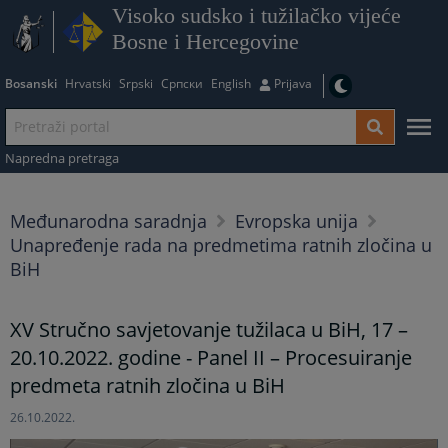
Visoko sudsko i tužilačko vijeće
Bosne i Hercegovine
Bosanski
Hrvatski
Srpski
Српски
English
Prijava
Napredna pretraga
Međunarodna saradnja
Evropska unija
Unapređenje rada na predmetima ratnih zločina u
BiH
XV Stručno savjetovanje tužilaca u BiH, 17 –
20.10.2022. godine - Panel II – Procesuiranje
predmeta ratnih zločina u BiH
26.10.2022.