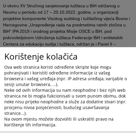
U okviru XV Stručnog savjetovanja tužilaca u BiH održanog u
Neumu u periodu od 17 – 20.10.2022. godine, u organizaciji
projektne komponente Visokog sudskog i tužilačkog vijeća Bosne i
Hercegovine „Unapređenje rada na predmetima ratnih zločina u
BiH“ IPA 2019 i srodnog projekta Misije OSCE u BiH, pod
pokroviteljstvom Udruženja tužilaca Federacije BiH i entitetskih
Centara za edukaciju sudija i tužilaca, održan je i Panel II –
. Učešće na Panelu II su uzeli
Procesuiranje predmeta ratnih zločina u BiH
Korištenje kolačića
tužioci tužilaštava u BiH koji rade na predmetima ratnih zločina.
Panel, na kojem su sveobuhvatno razmotrena aktuelna pitanja u
Ova web stranica koristi određene skripte koje mogu
vezi sa procesuiranjem predmeta ratnih zločina, od strane učesnika
pohranjivati i koristiti određene informacije iz vašeg
ocijenjen je izuzetno uspješnim i korisnim za dalje praktično
browsera i vašeg uređaja (npr. IP adresa uređaja, varijable o
postupanje.
sesiji unutar browsera, ...).
Neke od ovih informacija su nam neophodne i bez njih web
Stručni skup obuhvatio je razmatranje temeljnih aspekata
stranica ne bi mogla fukcionisati u svom punom obimu, dok
procesuiranja predmeta ratnih zločina, te lociranje i fokusiranje na
neke nisu prijeko neophodne a služe za dodatne stvari (npr.
konkretne normativno-praktične probleme i iznalaženje rješenja. Na
procjenu nivoa posjećenosti, budućeg usavršavanja
samom početku skupa pružen je uvid u pregled stanja u radu na
stranice...).
predmetima ratnih zločina u tužilaštvima u BiH zaključno sa
Na ovom mjestu možete dozvoliti ili uskratiti pravo na
30.06.2022. godine sa aspekta implementacije Revidirane državne
korištenje tih informacija.
strategije, te relevantnih preporuka iz izvještaja sudije Joanna