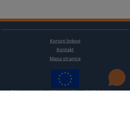
Korisni linkovi
Kontakt
Mapa stranice
Redizajn web stranice je finansirala Evropska unija. Za njen sadržaj isključivo je odgovorno
Visoko sudsko i tužilačko vijeće BiH i ona ne odražava nužno stavove Evropske unije.
© 2021
Visoko sudsko i tužilačko vijeće