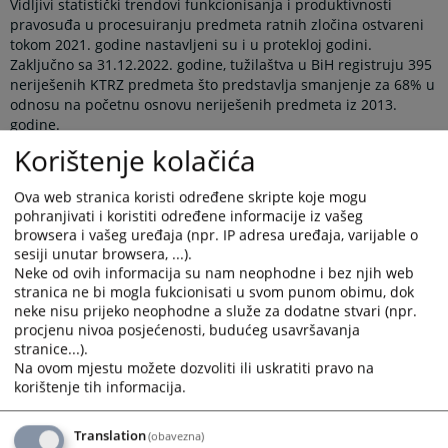
Vidljivi statistički trendovi funkcionisanja i produktivnosti
pravosuđa u procesuiranju predmeta ratnih zločina ostvareni
tokom 2021. godine nastavljeni su i u protekloj godini.
Zaključno sa 31.12.2022. godine, tužilaštva u BiH registruju 395
neriješenih KTRZ predmeta što predstavlja smanjenje za 68% u
odnosu na početnu osnovu neriješenih predmeta iz 2013.
godine.
Korištenje kolačića
Visoko sudsko i tužilačko vijeće BiH nastavilo je poduzimati
aktivnosti iz djelokruga svoje zakonske nadležnosti nad
sudovima i tužilaštvima, usmjeravajući opšte trendove i
Ova web stranica koristi određene skripte koje mogu
fokusirajući posebna pitanja svakodnevnog rada sudova i
pohranjivati i koristiti određene informacije iz vašeg
tužilaštava.
browsera i vašeg uređaja (npr. IP adresa uređaja, varijable o
sesiji unutar browsera, ...).
Međutim, i pored evidentiranih pomaka, potrebno je istaći da
Neke od ovih informacija su nam neophodne i bez njih web
je vremenski okvir okončanja predmeta ratnih zločina
stranica ne bi mogla fukcionisati u svom punom obimu, dok
determiniran obligatornim rokovima Revidirane državne
neke nisu prijeko neophodne a služe za dodatne stvari (npr.
strategije iziskuje dodatno efikasniji i učinkovitiji rad sudova i
procjenu nivoa posjećenosti, budućeg usavršavanja
tužilaštava, te ulaganje pojačanih napora. Posebno važan
stranice...).
aspekt blagovremenog sistemskog procesuiranja predmeta
Na ovom mjestu možete dozvoliti ili uskratiti pravo na
ratnih zločina umnogome ovisi o unapređenju regionalne
korištenje tih informacija.
saradnje u predmetima ratnih zločina.
Translation
(obavezna)
Prikazana vijest je na
:
Bosanski jezik