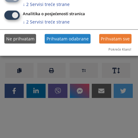
↓
2
Servisi treće strane
Prateći dokumenti
Analitika o posjećenosti stranica
↓
2
Servisi treće strane
FactSheet - IPA RZ - BHS
Ne prihvatam
Prihvatam odabrane
Prihvatam sve
453
PREGLEDA
Pokreće Klaro!