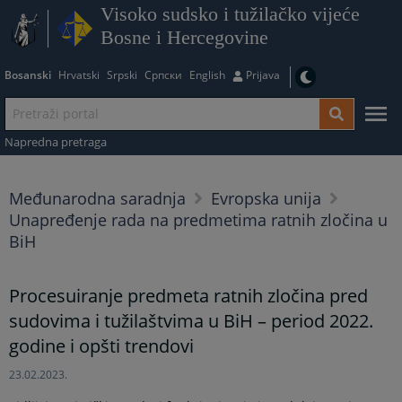
Visoko sudsko i tužilačko vijeće
Bosne i Hercegovine
Bosanski
Hrvatski
Srpski
Српски
English
Prijava
Napredna pretraga
Međunarodna saradnja
Evropska unija
Unapređenje rada na predmetima ratnih zločina u
BiH
Procesuiranje predmeta ratnih zločina pred
sudovima i tužilaštvima u BiH – period 2022.
godine i opšti trendovi
23.02.2023.