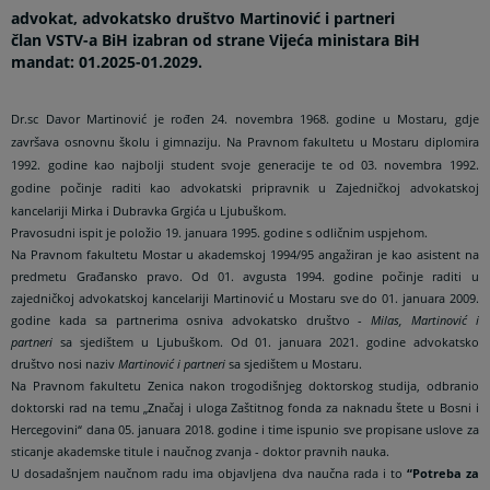
advokat, advokatsko društvo Martinović i partneri
član VSTV-a BiH izabran od strane Vijeća ministara BiH
mandat: 01.2025-01.2029.
Dr.sc Davor Martinović je rođen 24. novembra 1968. godine u Mostaru, gdje
završava osnovnu školu i gimnaziju. Na Pravnom fakultetu u Mostaru diplomira
1992. godine kao najbolji student svoje generacije te od 03. novembra 1992.
godine počinje raditi kao advokatski pripravnik u Zajedničkoj advokatskoj
kancelariji Mirka i Dubravka Grgića u Ljubuškom.
Pravosudni ispit je položio 19. januara 1995. godine s odličnim uspjehom.
Na Pravnom fakultetu Mostar u akademskoj 1994/95 angažiran je kao asistent na
predmetu Građansko pravo. Od 01. avgusta 1994. godine počinje raditi u
zajedničkoj advokatskoj kancelariji Martinović u Mostaru sve do 01. januara 2009.
godine kada sa partnerima osniva advokatsko društvo -
Milas, Martinović i
partneri
sa sjedištem u Ljubuškom. Od 01. januara 2021. godine advokatsko
društvo nosi naziv
Martinović i partneri
sa sjedištem u Mostaru.
Na Pravnom fakultetu Zenica nakon trogodišnjeg doktorskog studija, odbranio
doktorski rad na temu „Značaj i uloga Zaštitnog fonda za naknadu štete u Bosni i
Hercegovini“ dana 05. januara 2018. godine i time ispunio sve propisane uslove za
sticanje akademske titule i naučnog zvanja - doktor pravnih nauka.
U dosadašnjem naučnom radu ima objavljena dva naučna rada i to
“
Potreba za