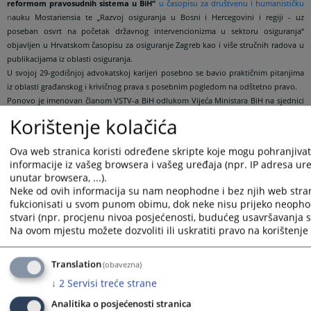
reformom pravosudnih sistema u BiH
“
u časopisu za društvenu i humanističku
n
auku Mostariensia te „Razvoj osiguranja u Bosni i Hercegovini i regiji - uz
poseban osvrt na početak državnog intervencionizma u sektoru osiguranja“
objavljen u Hrvatskom časopisu za osiguranje Zagreb kao i više stručnih radova u
publikacijama iz oblasti osiguranja.
U svojoj 29-godišnjoj advokatskoj karijeri posebno se bavio praktičnim pitanjima
iz oblasti građanskog i krivičnog prava s posebnim pogledom na odštetno pravo.
Ponovo je imenovan članom VSTV-a BiH odlukom Vijeća Ministara BiH na sjednici
održanoj 30. januara 2025. godine.
Korištenje kolačića
Oženjen i otac dva punoljetna sina.
Ova web stranica koristi određene skripte koje mogu pohranjivati
Prikazana vijest je na
:
Bosanski jezik
informacije iz vašeg browsera i vašeg uređaja (npr. IP adresa uređ
unutar browsera, ...).
Vijest dostupna još na
:
Hrvatski jezik
Srpski jezik
English
Neke od ovih informacija su nam neophodne i bez njih web stra
3108
PREGLEDA
fukcionisati u svom punom obimu, dok neke nisu prijeko neopho
stvari (npr. procjenu nivoa posjećenosti, budućeg usavršavanja st
Na ovom mjestu možete dozvoliti ili uskratiti pravo na korištenje 
Translation
(obavezna)
↓
2
Servisi treće strane
Analitika o posjećenosti stranica