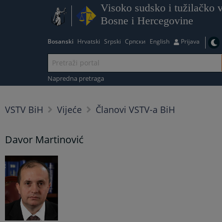
Visoko sudsko i tužilačko v
Bosne i Hercegovine
Bosanski
Hrvatski
Srpski
Српски
English
Prijava
Napredna pretraga
VSTV BiH
Vijeće
Članovi VSTV-a BiH
Davor Martinović