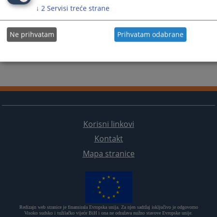
↓
2
Servisi treće strane
Ne prihvatam
Prihvatam odabrane
Korisni linkovi
Kontakt
Mapa stranice
Redizajn web stranice je finansirala Evropska unija. Za njen sadržaj isključivo je odgovorno
Visoko sudsko i tužilačko vijeće BiH i ona ne odražava nužno stavove Evropske unije.