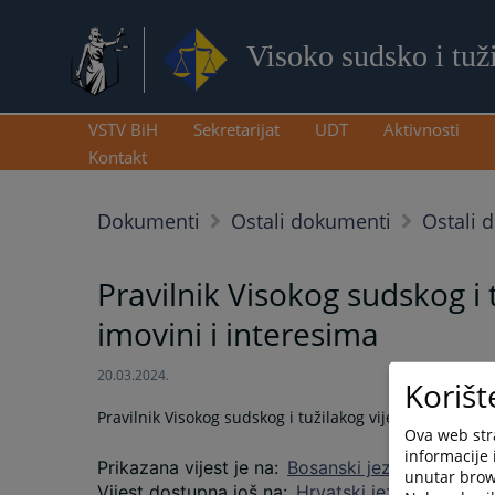
Visoko sudsko i tuž
VSTV BiH
Sekretarijat
UDT
Aktivnosti
Kontakt
Dokumenti
Ostali dokumenti
Ostali 
Pravilnik Visokog sudskog i 
imovini i interesima
20.03.2024.
Korišt
Pravilnik Visokog sudskog i tužilakog vijeća Bosne i H
Ova web stra
informacije 
Prikazana vijest je na
:
Bosanski jezik
unutar brows
Vijest dostupna još na
:
Hrvatski jezik
Српски 