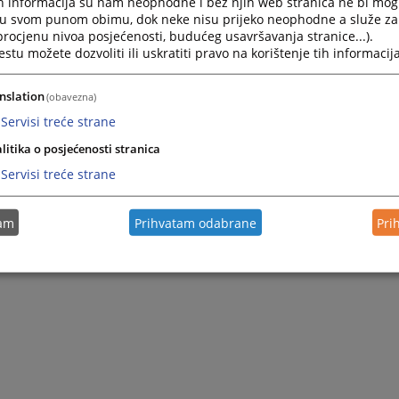
h informacija su nam neophodne i bez njih web stranica ne bi mog
i u svom punom obimu, dok neke nisu prijeko neophodne a služe z
 procjenu nivoa posjećenosti, budućeg usavršavanja stranice...).
tu možete dozvoliti ili uskratiti pravo na korištenje tih informacija
nslation
(obavezna)
Servisi treće strane
litika o posjećenosti stranica
Servisi treće strane
tam
Prihvatam odabrane
Pri