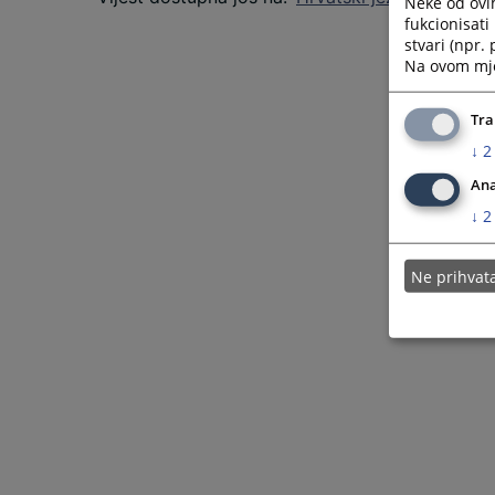
Neke od ovi
fukcionisat
stvari (npr.
Na ovom mjes
Tra
↓
2
Ana
↓
2
Ne prihva