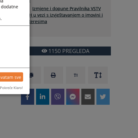
BS
la
a dodatne
Izmjene i dopune Pravilnika VSTV
BiH u vezi s izvještavanjem o imovini i
.
interesima
1150
PREGLEDA
hvatam sve
Pokreće Klaro!