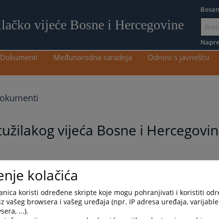
Bosan
ilačko vijeće Bosne i Hercegovine
Idi
na
Napre
sadržaj
Dokumenti
Međunarodna saradnja
Odnosi s javnošću
dokumenti
tužilakog vijeća Bosne i Hercegovin
enje kolačića
ercegovine u vezi s izvještavanjem o imovini i interesima
nica koristi određene skripte koje mogu pohranjivati i koristiti od
iz vašeg browsera i vašeg uređaja (npr. IP adresa uređaja, varijable 
era, ...).
језик