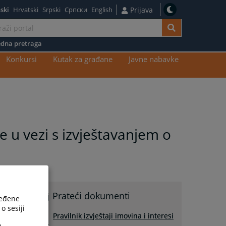
ski
Hrvatski
Srpski
Српски
English
Prijava
dna pretraga
Konkursi
Kutak za građane
Javne nabavke
e u vezi s izvještavanjem o
Prateći dokumenti
ređene
o sesiji
Pravilnik izvještaji imovina i interesi