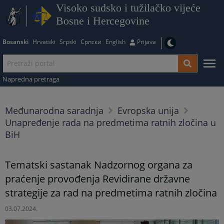
Visoko sudsko i tužilačko vijeće
Bosne i Hercegovine
Bosanski
Hrvatski
Srpski
Српски
English
Prijava
Napredna pretraga
Međunarodna saradnja
Evropska unija
Unapređenje rada na predmetima ratnih zločina u
BiH
Tematski sastanak Nadzornog organa za
praćenje provođenja Revidirane državne
strategije za rad na predmetima ratnih zločina
03.07.2024.