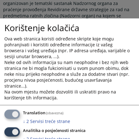
organizovan je tematski sastanak Nadzornog organa za
praćenje provođenja Revidirane državne strategije za rad na
predmetima ratnih zločina (Nadzorni organ) na kojem se
razgovaralo o problematici pružanja međunarodne pravne
Korištenje kolačića
pomoći u predmetima ratnih zločina, odnosno pitanju
rješavanja predmeta ratnih zločina putem mehanizama
Ova web stranica koristi određene skripte koje mogu
regionalne saradnje.
pohranjivati i koristiti određene informacije iz vašeg
Uz članove Nadzornog organa na čelu sa predsjedavajućim
browsera i vašeg uređaja (npr. IP adresa uređaja, varijable o
Halilom Lagumdžijom, učešće na ovom sastanku su uzeli
sesiji unutar browsera, ...).
predstavnici najviših sudova i tužilaštava Bosne i Hercegovine
Neke od ovih informacija su nam neophodne i bez njih web
nadležni za procesuiranje predmeta ratnih zločina, kao i
stranica ne bi mogla fukcionisati u svom punom obimu, dok
neke nisu prijeko neophodne a služe za dodatne stvari (npr.
delegacija Međunarodnog rezidualnog mehanizma za krivične
procjenu nivoa posjećenosti, budućeg usavršavanja
sudove predvođena gospodinom Kevin C. Hughes, zamjenikom
stranice...).
glavnog tužioca Serge Brammertz-a.
Na ovom mjestu možete dozvoliti ili uskratiti pravo na
Nadzorni organ je u proteklom periodu, posebnu pažnju
korištenje tih informacija.
posvetio razmatranju strateškog cilja VII Državne strategije
“Poboljšati ostvarenu saradnju sa zemljama u regiji po pitanju
Translation
(obavezna)
predmeta ratnih zločina u cilju napretka u cijelom regionu”.
Imajući u vidu broj nerješivih predmeta/nedostupnih lica pred
↓
2
Servisi treće strane
sudovima i tužilaštvima u Bosni i Hercegovini u predmetima
Analitika o posjećenosti stranica
ratnih zločina zaključno sa 2023. godinom, Nadzorni organ je
↓
2
Servisi treće strane