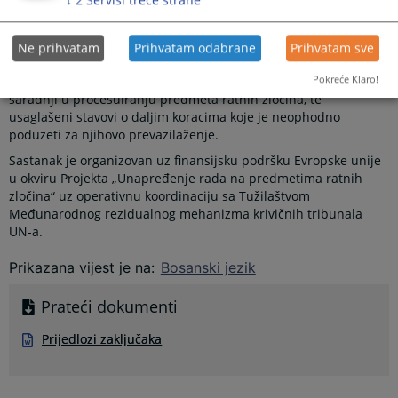
konstatovao nužnost unaprijeđenja funkcionisanja postojećih i
iznalaženja novih mehanizama regionalne saradnje. S tim u
vezi, iskazana je potreba za održavanjem ovog tematskog
Ne prihvatam
Prihvatam odabrane
Prihvatam sve
sastanka.
Pokreće Klaro!
Na sastanku su detektovani ključni problemi u regionalnoj
saradnji u procesuiranju predmeta ratnih zločina, te
usaglašeni stavovi o daljim koracima koje je neophodno
poduzeti za njihovo prevazilaženje.
Sastanak je organizovan uz finansijsku podršku Evropske unije
u okviru Projekta „Unapređenje rada na predmetima ratnih
zločina“ uz operativnu koordinaciju sa Tužilaštvom
Međunarodnog rezidualnog mehanizma krivičnih tribunala
UN-a.
Prikazana vijest je na
:
Bosanski jezik
Prateći dokumenti
Prijedlozi zaključaka