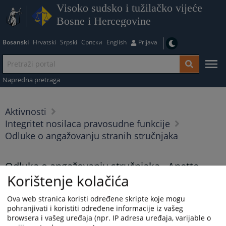
Visoko sudsko i tužilačko vijeće
Bosne i Hercegovine
Bosanski
Hrvatski
Srpski
Српски
English
Prijava
Napredna pretraga
Aktivnosti
Integritet nosilaca pravosudne funkcije
Odluke o angažovanju stranih stručnjaka
Odluka o angažovanju stručnjaka - Anette
Korištenje kolačića
Milk
16.09.2024.
Ova web stranica koristi određene skripte koje mogu
pohranjivati i koristiti određene informacije iz vašeg
Odluka o angažovanju stručnjaka - Anette Milk
browsera i vašeg uređaja (npr. IP adresa uređaja, varijable o