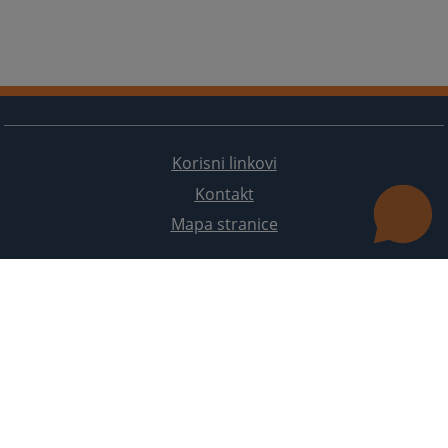
Korisni linkovi
Kontakt
Mapa stranice
Redizajn web stranice je finansirala Evropska unija. Za njen sadržaj isključivo je odgovorno
Visoko sudsko i tužilačko vijeće BiH i ona ne odražava nužno stavove Evropske unije.