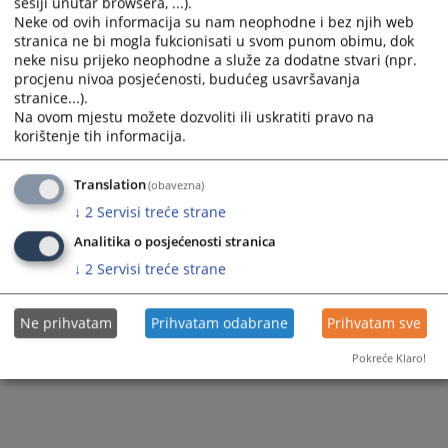
sesiji unutar browsera, ...).
Prikazana vijest je na
:
Bosanski jezik
Neke od ovih informacija su nam neophodne i bez njih web
stranica ne bi mogla fukcionisati u svom punom obimu, dok
391
PREGLEDA
neke nisu prijeko neophodne a služe za dodatne stvari (npr.
procjenu nivoa posjećenosti, budućeg usavršavanja
stranice...).
Na ovom mjestu možete dozvoliti ili uskratiti pravo na
korištenje tih informacija.
Translation
(obavezna)
↓
2
Servisi treće strane
Analitika o posjećenosti stranica
↓
2
Servisi treće strane
Ne prihvatam
Prihvatam odabrane
Prihvatam sve
Pokreće Klaro!