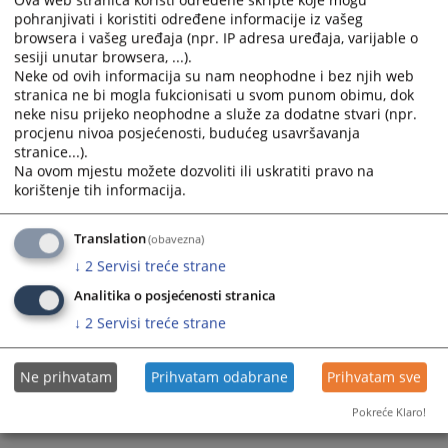
Ova web stranica koristi određene skripte koje mogu
od
29. novembra 2024. godine do 02. decembra 2024
.
godine.
pohranjivati i koristiti određene informacije iz vašeg
browsera i vašeg uređaja (npr. IP adresa uređaja, varijable o
Shodno odredbama Pravilnika o kvalifikacionom i pismenom
sesiji unutar browsera, ...).
testiranju kandidata za pozicije nosilaca pravosudnih funkcija
Neke od ovih informacija su nam neophodne i bez njih web
u Bosni i Hercegovini („Službeni glasnik BiH“ broj 78/14,45/15,
stranica ne bi mogla fukcionisati u svom punom obimu, dok
48/16, 12/18, 51/18, 12/21, 64/21) kandidati će biti obaviješteni o
neke nisu prijeko neophodne a služe za dodatne stvari (npr.
terminu kvalifikacionog testiranja najmanje
sedam
dana prije
procjenu nivoa posjećenosti, budućeg usavršavanja
održavanja testiranja."
stranice...).
Na ovom mjestu možete dozvoliti ili uskratiti pravo na
Prikazana vijest je na
:
Bosanski jezik
korištenje tih informacija.
1926
PREGLEDA
Translation
(obavezna)
↓
2
Servisi treće strane
Analitika o posjećenosti stranica
↓
2
Servisi treće strane
Ne prihvatam
Prihvatam odabrane
Prihvatam sve
Pokreće Klaro!