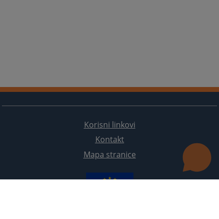
Korisni linkovi
Kontakt
Mapa stranice
Redizajn web stranice je finansirala Evropska unija. Za njen sadržaj isključivo je odgovorno
Visoko sudsko i tužilačko vijeće BiH i ona ne odražava nužno stavove Evropske unije.