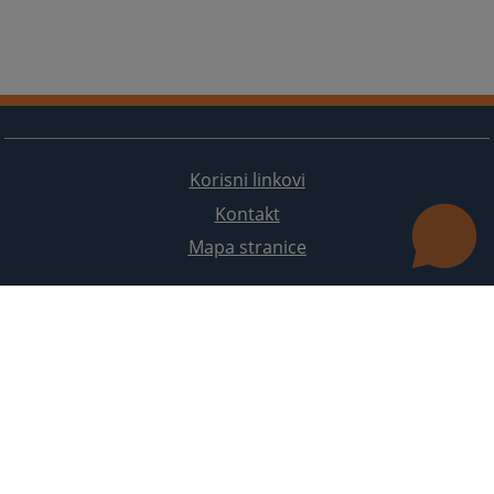
Korisni linkovi
Kontakt
Mapa stranice
Redizajn web stranice je finansirala Evropska unija. Za njen sadržaj isključivo je odgovorno
Visoko sudsko i tužilačko vijeće BiH i ona ne odražava nužno stavove Evropske unije.