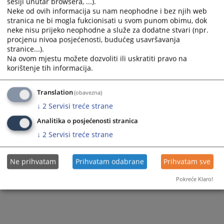
sesiji unutar browsera, ...).
Prikazana vijest je na
:
Bosanski jezik
Neke od ovih informacija su nam neophodne i bez njih web
stranica ne bi mogla fukcionisati u svom punom obimu, dok
440
PREGLEDA
neke nisu prijeko neophodne a služe za dodatne stvari (npr.
procjenu nivoa posjećenosti, budućeg usavršavanja
stranice...).
Na ovom mjestu možete dozvoliti ili uskratiti pravo na
korištenje tih informacija.
Translation
(obavezna)
↓
2
Servisi treće strane
Analitika o posjećenosti stranica
↓
2
Servisi treće strane
Ne prihvatam
Prihvatam odabrane
Prihvatam sve
Pokreće Klaro!