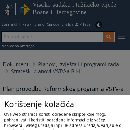
Visoko sudsko i tužilačko vijeće
Bosne i Hercegovine
Bosanski
Hrvatski
Srpski
Српски
English
Prijava
Napredna pretraga
Dokumenti
Planovi, izvještaji i programi rada
Strateški planovi VSTV-a BiH
Plan provedbe Reformskog programa VSTV-a
BiH za razdoblje 2024. – 2026. godine
Korištenje kolačića
30.01.2025.
Ova web stranica koristi određene skripte koje mogu
Plan provedbe Reformskog programa VSTV-a BiH za razdoblje
pohranjivati i koristiti određene informacije iz vašeg
2024. – 2026. godine
browsera i vašeg uređaja (npr. IP adresa uređaja, varijable o