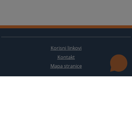
Korisni linkovi
Kontakt
Mapa stranice
Redizajn web stranice je finansirala Evropska unija. Za njen sadržaj isključivo je odgovorno
Visoko sudsko i tužilačko vijeće BiH i ona ne odražava nužno stavove Evropske unije.