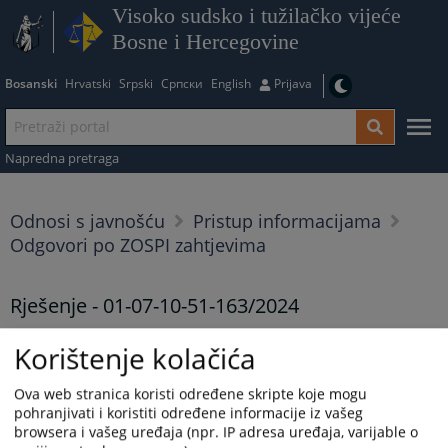
Visoko sudsko i tužilačko vijeće
Bosne i Hercegovine
Bosanski
Hrvatski
Srpski
Српски
English
Prijava
Napredna pretraga
Odnosi s javnošću
Pristup informacijama
Odgovori po ZOSPI zahtjevima
Rješenje - 01-07-10-51-163/2024
28.08.2024.
Korištenje kolačića
Rješenje - 01-07-10-51-163/2024
Ova web stranica koristi određene skripte koje mogu
Prikazana vijest je na
:
Bosanski jezik
pohranjivati i koristiti određene informacije iz vašeg
browsera i vašeg uređaja (npr. IP adresa uređaja, varijable o
236
PREGLEDA