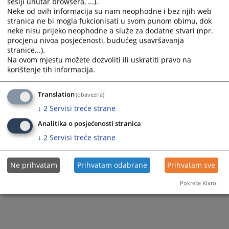
sesiji unutar browsera, ...).
Neke od ovih informacija su nam neophodne i bez njih web
stranica ne bi mogla fukcionisati u svom punom obimu, dok
neke nisu prijeko neophodne a služe za dodatne stvari (npr.
procjenu nivoa posjećenosti, budućeg usavršavanja
stranice...).
Na ovom mjestu možete dozvoliti ili uskratiti pravo na
korištenje tih informacija.
Translation
(obavezna)
↓
2
Servisi treće strane
Analitika o posjećenosti stranica
↓
2
Servisi treće strane
Ne prihvatam
Prihvatam odabrane
Prihvatam sve
Pokreće Klaro!