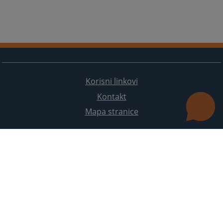
Korisni linkovi
Kontakt
Mapa stranice
Redizajn web stranice je finansirala Evropska unija. Za njen sadržaj isključivo je odgovorno
Visoko sudsko i tužilačko vijeće BiH i ona ne odražava nužno stavove Evropske unije.