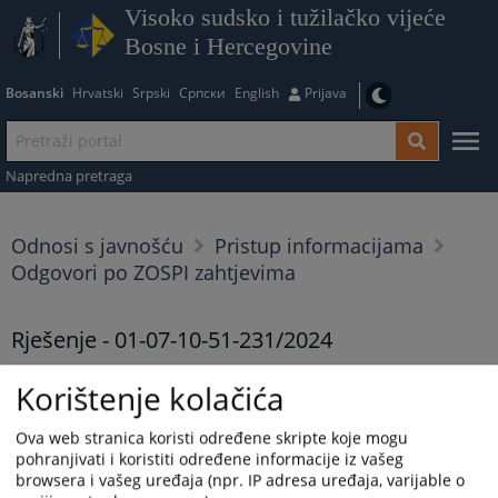
Visoko sudsko i tužilačko vijeće
Bosne i Hercegovine
Bosanski
Hrvatski
Srpski
Српски
English
Prijava
Napredna pretraga
Odnosi s javnošću
Pristup informacijama
Odgovori po ZOSPI zahtjevima
Rješenje - 01-07-10-51-231/2024
25.10.2024.
Korištenje kolačića
Rješenje - 01-07-10-51-231/2024
Ova web stranica koristi određene skripte koje mogu
Prikazana vijest je na
:
Bosanski jezik
pohranjivati i koristiti određene informacije iz vašeg
browsera i vašeg uređaja (npr. IP adresa uređaja, varijable o
233
PREGLEDA