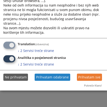
sesiji unutar browsera, ...).
Neke od ovih informacija su nam neophodne i bez njih web
stranica ne bi mogla fukcionisati u svom punom obimu, dok
neke nisu prijeko neophodne a služe za dodatne stvari (npr.
procjenu nivoa posjećenosti, budućeg usavršavanja
stranice...).
Na ovom mjestu možete dozvoliti ili uskratiti pravo na
korištenje tih informacija.
Translation
(obavezna)
↓
2
Servisi treće strane
Analitika o posjećenosti stranica
↓
2
Servisi treće strane
Ne prihvatam
Prihvatam odabrane
Prihvatam sve
Pokreće Klaro!