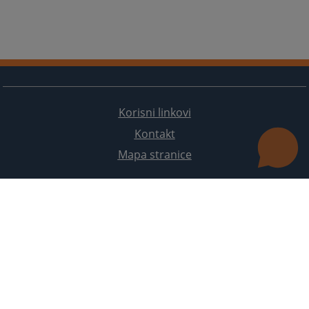
Korisni linkovi
Kontakt
Mapa stranice
Redizajn web stranice je finansirala Evropska unija. Za njen sadržaj isključivo je odgovorno
Visoko sudsko i tužilačko vijeće BiH i ona ne odražava nužno stavove Evropske unije.