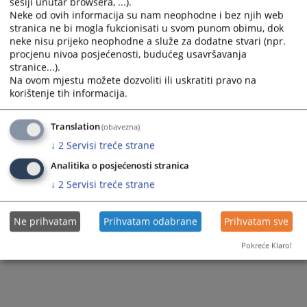
sesiji unutar browsera, ...).
Neke od ovih informacija su nam neophodne i bez njih web
stranica ne bi mogla fukcionisati u svom punom obimu, dok
neke nisu prijeko neophodne a služe za dodatne stvari (npr.
procjenu nivoa posjećenosti, budućeg usavršavanja
stranice...).
Na ovom mjestu možete dozvoliti ili uskratiti pravo na
korištenje tih informacija.
Translation
(obavezna)
↓
2
Servisi treće strane
Analitika o posjećenosti stranica
↓
2
Servisi treće strane
Ne prihvatam
Prihvatam odabrane
Prihvatam sve
Pokreće Klaro!