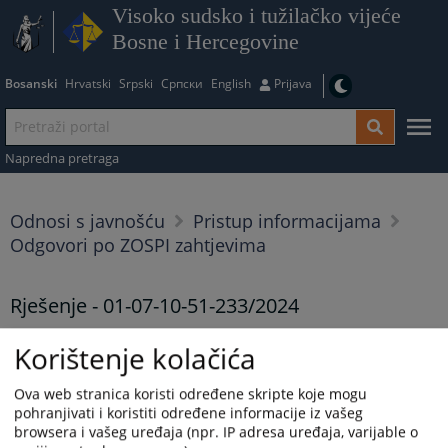
Visoko sudsko i tužilačko vijeće
Bosne i Hercegovine
Bosanski
Hrvatski
Srpski
Српски
English
Prijava
Napredna pretraga
Odnosi s javnošću
Pristup informacijama
Odgovori po ZOSPI zahtjevima
Rješenje - 01-07-10-51-233/2024
29.10.2024.
Korištenje kolačića
Rješenje - 01-07-10-51-233/2024
Ova web stranica koristi određene skripte koje mogu
Prikazana vijest je na
:
Bosanski jezik
pohranjivati i koristiti određene informacije iz vašeg
browsera i vašeg uređaja (npr. IP adresa uređaja, varijable o
175
PREGLEDA