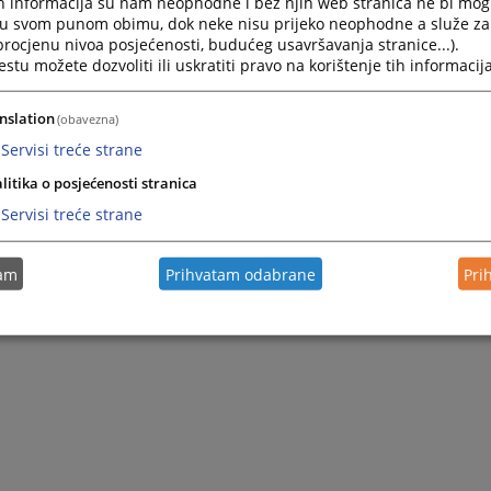
h informacija su nam neophodne i bez njih web stranica ne bi mog
i u svom punom obimu, dok neke nisu prijeko neophodne a služe z
 procjenu nivoa posjećenosti, budućeg usavršavanja stranice...).
tu možete dozvoliti ili uskratiti pravo na korištenje tih informacija
nslation
(obavezna)
Servisi treće strane
litika o posjećenosti stranica
Servisi treće strane
tam
Prihvatam odabrane
Pri