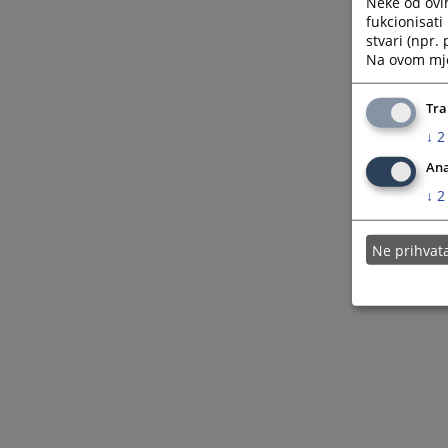
Neke od ovi
fukcionisat
stvari (npr.
Na ovom mjes
Tra
↓
2
Ana
↓
2
Ne prihva