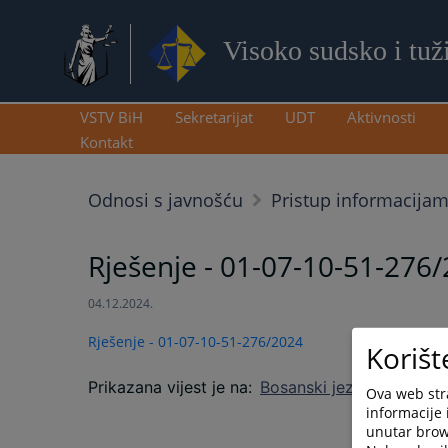
Visoko sudsko i tuž
VSTV BiH
Sekretarijat
UDT
Aktivnosti
Kontakt
Odnosi s javnošću
Pristup informacija
Rješenje - 01-07-10-51-276
04.12.2024.
Rješenje - 01-07-10-51-276/2024
Korišt
Prikazana vijest je na
:
Bosanski jezik
Ova web stra
informacije 
unutar brows