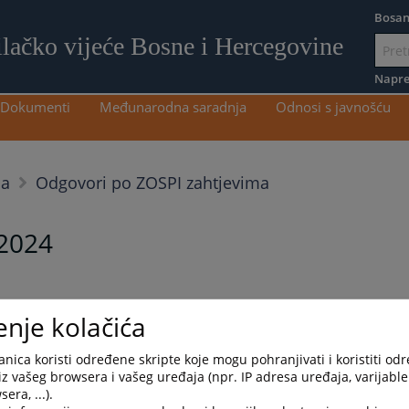
Bosan
ilačko vijeće Bosne i Hercegovine
Idi
na
Napre
sadržaj
Dokumenti
Međunarodna saradnja
Odnosi s javnošću
ma
Odgovori po ZOSPI zahtjevima
/2024
enje kolačića
nica koristi određene skripte koje mogu pohranjivati i koristiti od
iz vašeg browsera i vašeg uređaja (npr. IP adresa uređaja, varijable 
era, ...).