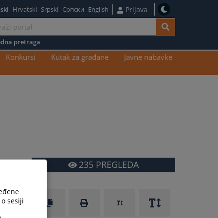
ski
Hrvatski
Srpski
Српски
English
Prijava
dna pretraga
Konkursi
Kutak za građane
Javne nabavke
235
PREGLEDA
ređene
o sesiji