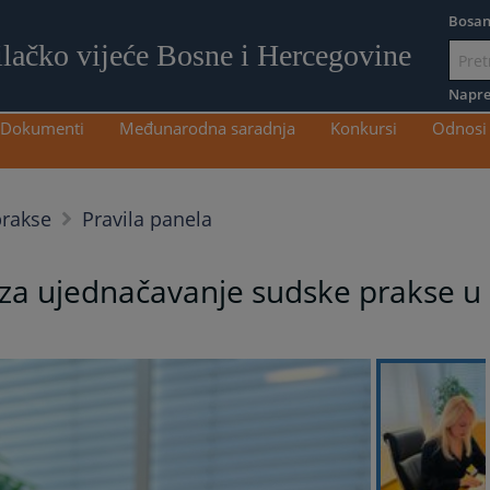
Bosan
ilačko vijeće Bosne i Hercegovine
Idi
na
Napre
sadržaj
Dokumenti
Međunarodna saradnja
Konkursi
Odnosi 
prakse
Pravila panela
 za ujednačavanje sudske prakse u