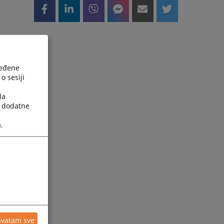
ređene
o sesiji
la
a dodatne
.
hvatam sve