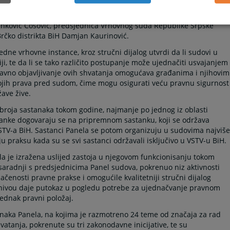
la Gorušanović Butigan, v.d. predsjednica Suda BiH Minka Kreho,
nković Ćosović, predsjednica Vrhovnog suda Republike Srpske
rčko distrikta BiH Damjan Kaurinović.
ne vrhovne instance, kroz stručni dijalog utvrdi da li sudovi u
aciji, te da li se tako različito postupanje može ujednačiti usvajanjem
Javno objavljivanje ovih shvatanja omogućava građanima i njihovim
svojih prava pred sudom, čime mogu osigurati veću pravnu sigurnost
ave žive.
broja sastanaka tokom godine, najmanje po jednog iz oblasti
tanke dogovaraju se na pripremnom sastanku, koji se održava
TV-a BiH. Sastanci Panela se potom organizuju u sudovima najviše
u praksu kada su se svi sastanci održavali isključivo u VSTV-u BiH.
la je izražena uslijed zastoja u njegovom funkcionisanju tokom
 saradnji s predsjednicima Panel sudova, pokrenuo niz aktivnosti
načenosti pravne prakse i omogućile kvalitetniji stručni dijalog
 nivou daje putokaz u pogledu potrebe za ujednačvanje pravnom
ednak pravni položaj.
anaka Panela, na kojima je razmotreno 24 teme od značaja za rad
atanja, pokrenute su tri zakonodavne inicijative, te su