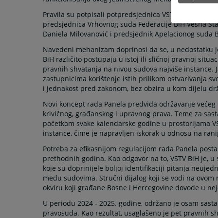
Pravila su potpisali potpredsjednica VSTV-a BiH Sane
predsjednica Vrhovnog suda Federacije BiH Vesna Sta
Daniela Milovanović i predsjednik Apelacionog suda B
Navedeni mehanizam doprinosi da se, u nedostatku jed
BiH različito postupaju u istoj ili sličnoj pravnoj situ
pravnih shvatanja na nivou sudova najviše instance. 
zastupnicima korištenje istih prilikom ostvarivanja 
i jednakost pred zakonom, bez obzira u kom dijelu drž
Novi koncept rada Panela predviđa održavanje većeg 
krivičnog, građanskog i upravnog prava. Teme za sas
početkom svake kalendarske godine u prostorijama VS
instance, čime je napravljen iskorak u odnosu na ranij
Potreba za efikasnijom regulacijom rada Panela posta
prethodnih godina. Kao odgovor na to, VSTV BiH je, u
koje su doprinijele boljoj identifikaciji pitanja neujed
među sudovima. Stručni dijalog koji se vodi na ovom
okviru koji građane Bosne i Hercegovine dovode u nej
U periodu 2024 - 2025. godine, održano je osam sast
pravosuđa. Kao rezultat, usaglašeno je pet pravnih shv