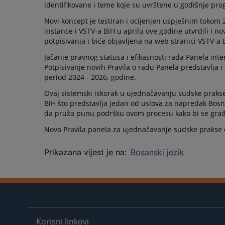
identifikovane i teme koje su uvrštene u godišnje pro
Novi koncept je testiran i ocijenjen uspješnim tokom 
instance i VSTV-a BiH u aprilu ove godine utvrdili i 
potpisivanja i biće objavljena na web stranici VSTV-a 
Jačanje pravnog statusa i efikasnosti rada Panela int
Potpisivanje novih Pravila o radu Panela predstavlja 
period 2024 - 2026. godine.
Ovaj sistemski iskorak u ujednačavanju sudske prakse
BiH što predstavlja jedan od uslova za napredak Bosne
da pruža punu podršku ovom procesu kako bi se građa
Nova Pravila panela za ujednačavanje sudske prakse 
Prikazana vijest je na
:
Bosanski jezik
Korisni linkovi