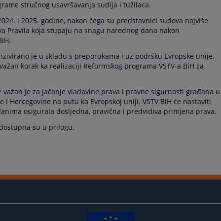
grame stručnog usavršavanja sudija i tužilaca.
2024. i 2025. godine, nakon čega su predstavnici sudova najviše
nova Pravila koja stupaju na snagu narednog dana nakon
BiH.
enzivirano je u skladu s preporukama i uz podršku Evropske unije.
i važan korak ka realizaciji Reformskog programa VSTV-a BiH za
 važan je za jačanje vladavine prava i pravne sigurnosti građana u
 i Hercegovine na putu ka Evropskoj uniji. VSTV BiH će nastaviti
nima osigurala dosljedna, pravična i predvidiva primjena prava.
dostupna su u prilogu.