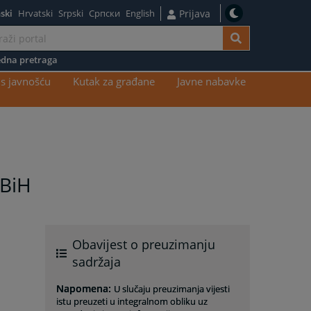
ski
Hrvatski
Srpski
Српски
English
Prijava
dna pretraga
s javnošću
Kutak za građane
Javne nabavke
 BiH
Obavijest o preuzimanju
sadržaja
Napomena
:
U slučaju preuzimanja vijesti
istu preuzeti u integralnom obliku uz