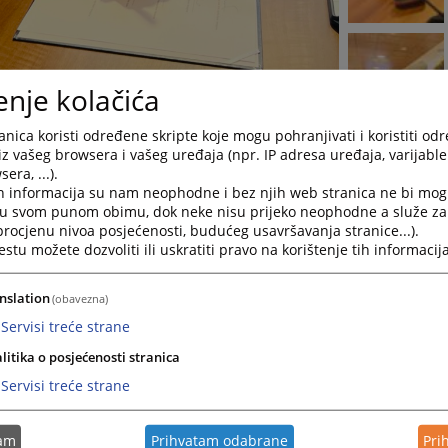
enje kolačića
nica koristi određene skripte koje mogu pohranjivati i koristiti od
iz vašeg browsera i vašeg uređaja (npr. IP adresa uređaja, varijable 
era, ...).
h informacija su nam neophodne i bez njih web stranica ne bi mog
i u svom punom obimu, dok neke nisu prijeko neophodne a služe z
 procjenu nivoa posjećenosti, budućeg usavršavanja stranice...).
tu možete dozvoliti ili uskratiti pravo na korištenje tih informacija
nslation
(obavezna)
Servisi treće strane
litika o posjećenosti stranica
Servisi treće strane
ma Visokog sudskog i tužilačkog vijeća Bosne i Hercegovine (VSTV
avanje sudske prakse, čime je uspostavljen novi koncept
tam
Prihvatam odabrane
Pri
ačavanje sudske prakse na nivou cijele Bosne i Hercegovine.