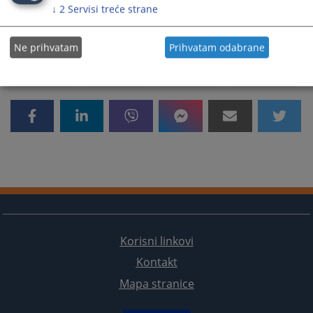
↓
2
Servisi treće strane
760
PREGLEDA
Ne prihvatam
Prihvatam odabrane
Korisni linkovi
Kontakt
Mapa stranice