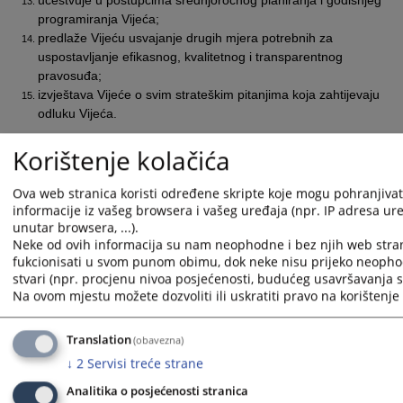
učestvuje u postupcima srednjoročnog planiranja i godišnjeg
programiranja Vijeća;
predlaže Vijeću usvajanje drugih mjera potrebnih za
uspostavljanje efikasnog, kvalitetnog i transparentnog
pravosuđa;
izvještava Vijeće o svim strateškim pitanjima koja zahtijevaju
odluku Vijeća.
Članovi Stalne komisije za efikasnost i kvalitet sudova su:
Korištenje kolačića
a)
Sedin Idrizović,
b)
Sanela Gorušanović-Butigan,
Ova web stranica koristi određene skripte koje mogu pohranjivati
c)
Aleksandra Obradović,
informacije iz vašeg browsera i vašeg uređaja (npr. IP adresa uređ
d)
Velimir Ninković,
unutar browsera, ...).
e)
Izo Tankić,
Neke od ovih informacija su nam neophodne i bez njih web stra
f) Obren Bužanin.
fukcionisati u svom punom obimu, dok neke nisu prijeko neopho
stvari (npr. procjenu nivoa posjećenosti, budućeg usavršavanja st
Na ovom mjestu možete dozvoliti ili uskratiti pravo na korištenje 
Podršku u radu ovoj stalnoj komisiji pružaju Odjel za unapređenje
efikasnosti i kvaliteta rada u sudovima i Odjel za sudsku analitiku i
Translation
(obavezna)
izvještavanje.
↓
2
Servisi treće strane
Prikazana vijest je na
:
Bosanski jezik
Analitika o posjećenosti stranica
Vijest dostupna još na
:
Hrvatski jezik
Srpski jezik
English