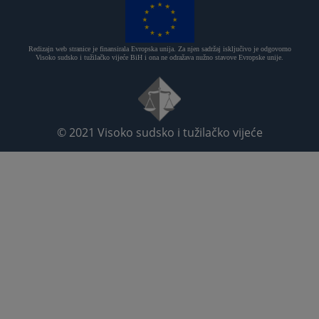
Redizajn web stranice je finansirala Evropska unija. Za njen sadržaj isključivo je odgovorno
Visoko sudsko i tužilačko vijeće BiH i ona ne odražava nužno stavove Evropske unije.
© 2021
Visoko sudsko i tužilačko vijeće