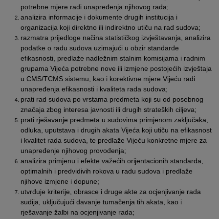
potrebne mjere radi unapređenja njihovog rada;
analizira informacije i dokumente drugih institucija i
organizacija koji direktno ili indirektno utiču na rad sudova;
razmatra prijedloge načina statističkog izvještavanja, analizira
podatke o radu sudova uzimajući u obzir standarde
efikasnosti, predlaže nadležnim stalnim komisijama i radnim
grupama Vijeća potrebne nove ili izmjene postojećih izvještaja
u CMS/TCMS sistemu, kao i korektivne mjere Vijeću radi
unapređenja efikasnosti i kvaliteta rada sudova;
prati rad sudova po vrstama predmeta koji su od posebnog
značaja zbog interesa javnosti ili drugih strateških ciljeva;
prati rješavanje predmeta u sudovima primjenom zaključaka,
odluka, uputstava i drugih akata Vijeća koji utiču na efikasnost
i kvalitet rada sudova, te predlaže Vijeću konkretne mjere za
unapređenje njihovog provođenja;
analizira primjenu i efekte važećih orijentacionih standarda,
optimalnih i predvidivih rokova u radu sudova i predlaže
njihove izmjene i dopune;
utvrđuje kriterije, obrasce i druge akte za ocjenjivanje rada
sudija, uključujući davanje tumačenja tih akata, kao i
rješavanje žalbi na ocjenjivanje rada;