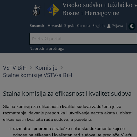
Visoko sudsko i tužilačko v
Bosne i Hercegovine
Bosanski
Hrvatski
Srpski
Српски
English
Prijava
Napredna pretraga
VSTV BiH
Komisije
Stalne komisije VSTV-a BiH
Stalna komisija za efikasnost i kvalitet sudova
Stalna komisija za efikasnost i kvalitet sudova zadužena je za
razmatranje, davanje preporuka i utvrđivanje nacrta akata u oblasti
efikasnosti i kvaliteta rada sudova, a posebno:
razmatra i priprema strateške i planske dokumente koji se
odnose na efikasan i kvalitetan rad sudova, te predlaže Vijeću