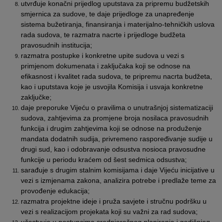
utvrđuje konačni prijedlog uputstava za pripremu budžetskih
smjernica za sudove, te daje prijedloge za unapređenje
sistema bužetiranja, finansiranja i materijalno-tehničkih uslova
rada sudova, te razmatra nacrte i prijedloge budžeta
pravosudnih institucija;
razmatra postupke i konkretne upite sudova u vezi s
primjenom dokumenata i zaključaka koji se odnose na
efikasnost i kvalitet rada sudova, te pripremu nacrta budžeta,
kao i uputstava koje je usvojila Komisija i usvaja konkretne
zaključke;
daje preporuke Vijeću o pravilima o unutrašnjoj sistematizaciji
sudova, zahtjevima za promjene broja nosilaca pravosudnih
funkcija i drugim zahtjevima koji se odnose na produženje
mandata dodatnih sudija, privremeno raspoređivanje sudije u
drugi sud, kao i odobravanje odsustva nosioca pravosudne
funkcije u periodu kraćem od šest sedmica odsustva;
sarađuje s drugim stalnim komisijama i daje Vijeću inicijative u
vezi s izmjenama zakona, analizira potrebe i predlaže teme za
provođenje edukacija;
razmatra projektne ideje i pruža savjete i stručnu podršku u
vezi s realizacijom projekata koji su važni za rad sudova;