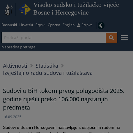
Visoko sudsko i tužilačko vijeće
Bosne i Hercegovine
Bosanski
Hrvatski
Srpski
Српски
English
Prijava
Napredna pretraga
Aktivnosti
Statistika
Izvještaji o radu sudova i tužilaštava
Sudovi u BiH tokom prvog polugodišta 2025.
godine riješili preko 106.000 najstarijih
predmeta
16.09.2025.
Sudovi u Bosni i Hercegovini nastavljaju s uspješnim radom na