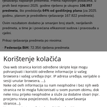
rješavanju najstarijih predmeta. Prema najnovijim podacima, u
prvih šest mjeseci 2025. godine riješeno je ukupno
106.957
predmeta
, što predstavlja
64% od godišnjeg plana
(za 2025.
godinu, planom je predviđeno rješavanje 167.822 predmeta).
Ovim rezultatom dodatno je smanjen broj starih, neriješenih
predmeta, a time je i povećana efikasnost sudova i pravosuđa u
cjelini.
Prikaz rješavanja predmeta po nivoima:
·
Federacija BiH
:
72.354 riješena predmeta
·
Republika Srpska
:
32.014 riješenih predmeta
Korištenje kolačića
·
Brčko Distrikt BiH
:
1.783 riješena predmeta
Ova web stranica koristi određene skripte koje mogu
·
Sud BiH
:
806 riješenih predmeta
pohranjivati i koristiti određene informacije iz vašeg
browsera i vašeg uređaja (npr. IP adresa uređaja, varijable o
Od 2010. godine, pa do 30. juna 2025. godine, sudovi su
sesiji unutar browsera, ...).
riješili
više od 2 miliona najstarijih predmeta
, čime je značajno
Neke od ovih informacija su nam neophodne i bez njih web
smanjen ukupan broj neriješenih predmeta u sudovima širom
stranica ne bi mogla fukcionisati u svom punom obimu, dok
zemlje.
neke nisu prijeko neophodne a služe za dodatne stvari (npr.
procjenu nivoa posjećenosti, budućeg usavršavanja
Navedeni rezultati potvrđuju uspješnost dugogodišnje prakse
stranice...).
primjene
planova za rješavanje najstarijih predmeta
, koje je