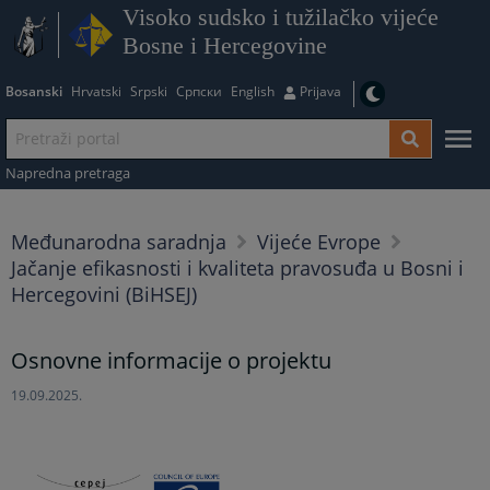
Visoko sudsko i tužilačko vijeće
Bosne i Hercegovine
Bosanski
Hrvatski
Srpski
Српски
English
Prijava
Napredna pretraga
Međunarodna saradnja
Vijeće Evrope
Jačanje efikasnosti i kvaliteta pravosuđa u Bosni i
Hercegovini (BiHSEJ)
Osnovne informacije o projektu
19.09.2025.