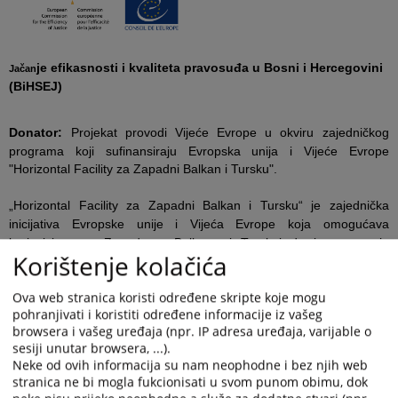
je efikasnosti i kvaliteta pravosuđa u Bosni i Hercegovini
Jačan
(BiHSEJ)
Donator:
Projekat provodi Vijeće Evrope u okviru zajedničkog
programa koji sufinansiraju Evropska unija i Vijeće Evrope
"Horizontal Facility za Zapadni Balkan i Tursku".
„Horizontal Facility za Zapadni Balkan i Tursku“ je zajednička
inicijativa Evropske unije i Vijeća Evrope koja omogućava
korisnicima na Zapadnom Balkanu i Turskoj da ispune svoje
Korištenje kolačića
reformske agende u oblasti ljudskih prava, vladavine prava i
demokratije i da se usklade sa evropskim standardima, što je
Ova web stranica koristi određene skripte koje mogu
takođe prioritet u procesu proširenja Evropske unije.
pohranjivati i koristiti određene informacije iz vašeg
browsera i vašeg uređaja (npr. IP adresa uređaja, varijable o
Budžet:
658 000 EUR
sesiji unutar browsera, ...).
Period provedbe:
januar 2023. – december 2026. godine
Neke od ovih informacija su nam neophodne i bez njih web
Kontakti:
stranica ne bi mogla fukcionisati u svom punom obimu, dok
Projektna koordinatorica (Strasbourg): Anastasiia Nohovitsyna