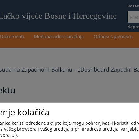
Bosan
ilačko vijeće Bosne i Hercegovine
Idi
na
Napre
sadržaj
Dokumenti
Međunarodna saradnja
Odnosi s javnošću
ravosuđa na Zapadnom Balkanu – „Dashboard Zapadni B
ektu
enje kolačića
nica koristi određene skripte koje mogu pohranjivati i koristiti od
iz vašeg browsera i vašeg uređaja (npr. IP adresa uređaja, varijable 
era, ...).