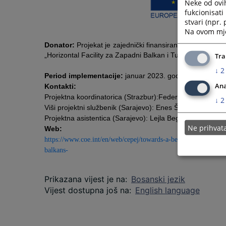
Neke od ovi
fukcionisat
stvari (npr.
Na ovom mjes
Donator:
Projekat je zajednički finansiran od strane Ev
„Horizontal Facility za Zapadni Balkan i Tursku III“, a im
Tra
↓
2
Period implementacije:
januar 2023. godine – decemba
Ana
Kontakti:
Projektna koordinatorica (Strazbur):
Federica Viapiana (f
↓
2
Viši projektni službenik (Sarajevo): Enes Šehić (enes.se
Projektna asistentica (Sarajevo): Lejla Begović (lejla.be
Ne prihva
Web:
https://www.coe.int/en/web/cepej/towards-a-better-evaluation-o
balkans-
Prikazana vijest je na
:
Bosanski jezik
Vijest dostupna još na
:
English language