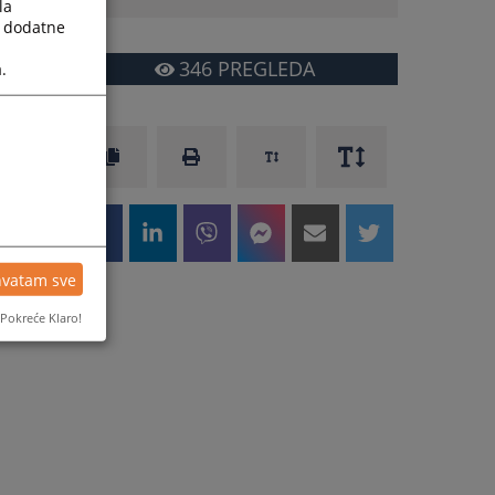
la
a dodatne
346
PREGLEDA
.
m
hvatam sve
Pokreće Klaro!