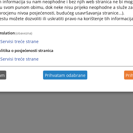
h informacija su nam neophodne i bez njih web stranica ne bi mog
i u svom punom obimu, dok neke nisu prijeko neophodne a služe z
 procjenu nivoa posjećenosti, budućeg usavršavanja stranice...).
tu možete dozvoliti ili uskratiti pravo na korištenje tih informacija
ropske unije i Vijeća Evrope u okviru zajedničkog programa pod nazivo
plementira ga Vijeće Evrope.
nslation
(obavezna)
Servisi treće strane
r 2026. godine
litika o posjećenosti stranica
ederica.viapiana@coe.int)
Servisi treće strane
hic@coe.int)
govic@coe.int)
tam
Prihvatam odabrane
Pri
f-the-results-of-judicial-reforms-in-the-western-balkans-dashboard-western-