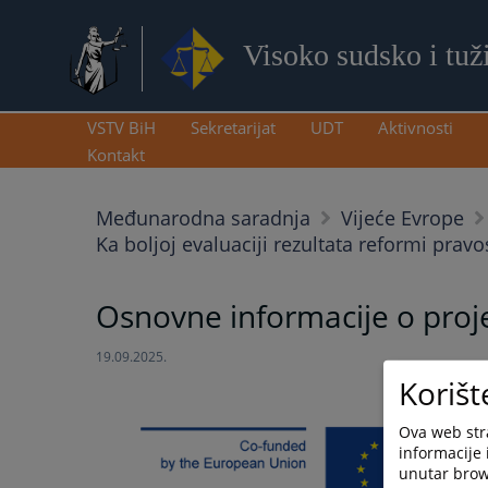
Visoko sudsko i tuž
VSTV BiH
Sekretarijat
UDT
Aktivnosti
Kontakt
Međunarodna saradnja
Vijeće Evrope
Ka boljoj evaluaciji rezultata reformi p
Osnovne informacije o proj
19.09.2025.
Korišt
Ova web stra
informacije 
unutar brows