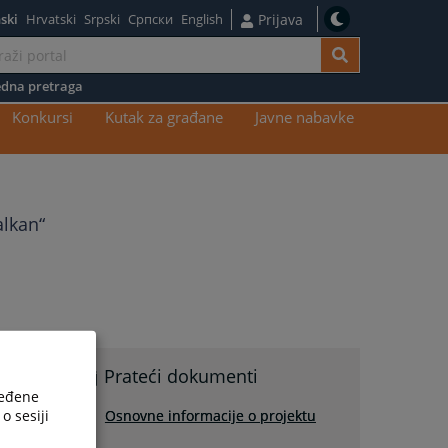
ski
Hrvatski
Srpski
Српски
English
Prijava
dna pretraga
Konkursi
Kutak za građane
Javne nabavke
alkan“
Prateći dokumenti
ređene
o sesiji
Osnovne informacije o projektu