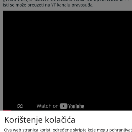
isti se može preuzeti na YT kanalu pravosuđa,
Korištenje kolačića
VSTS BiH će i u narednom periodu, kroz aktivnosti koje provodi,
ukazivati na važnost zastupljenosti žena u pravosuđu i svojim
Ova web stranica koristi određene skripte koje mogu pohranjivati