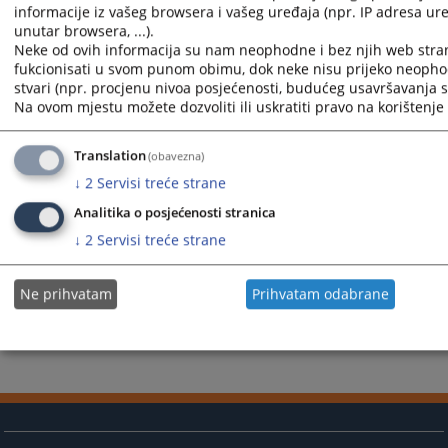
informacije iz vašeg browsera i vašeg uređaja (npr. IP adresa uređ
odlukama i dalje doprinositi jačanju uloge žena u pravosuđu
unutar browsera, ...).
BiH.
Neke od ovih informacija su nam neophodne i bez njih web stra
Prikazana vijest je na
:
Bosanski jezik
fukcionisati u svom punom obimu, dok neke nisu prijeko neopho
stvari (npr. procjenu nivoa posjećenosti, budućeg usavršavanja st
402
PREGLEDA
Na ovom mjestu možete dozvoliti ili uskratiti pravo na korištenje 
Translation
(obavezna)
↓
2
Servisi treće strane
Analitika o posjećenosti stranica
↓
2
Servisi treće strane
Ne prihvatam
Prihvatam odabrane