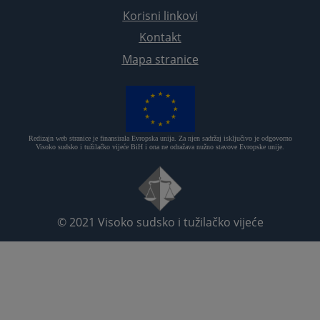
Korisni linkovi
Kontakt
Mapa stranice
Redizajn web stranice je finansirala Evropska unija. Za njen sadržaj isključivo je odgovorno
Visoko sudsko i tužilačko vijeće BiH i ona ne odražava nužno stavove Evropske unije.
© 2021
Visoko sudsko i tužilačko vijeće