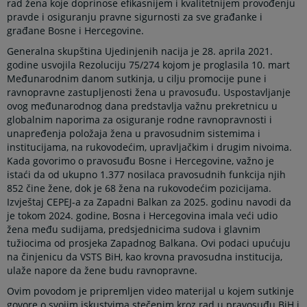
rad žena koje doprinose efikasnijem i kvalitetnijem provođenju
pravde i osiguranju pravne sigurnosti za sve građanke i
građane Bosne i Hercegovine.
Generalna skupština Ujedinjenih nacija je 28. aprila 2021.
godine usvojila Rezoluciju 75/274 kojom je proglasila 10. mart
Međunarodnim danom sutkinja, u cilju promocije pune i
ravnopravne zastupljenosti žena u pravosuđu. Uspostavljanje
ovog međunarodnog dana predstavlja važnu prekretnicu u
globalnim naporima za osiguranje rodne ravnopravnosti i
unapređenja položaja žena u pravosudnim sistemima i
institucijama, na rukovodećim, upravljačkim i drugim nivoima.
Kada govorimo o pravosuđu Bosne i Hercegovine, važno je
istaći da od ukupno 1.377 nosilaca pravosudnih funkcija njih
852 čine žene, dok je 68 žena na rukovodećim pozicijama.
Izvještaj CEPEJ-a za Zapadni Balkan za 2025. godinu navodi da
je tokom 2024. godine, Bosna i Hercegovina imala veći udio
žena među sudijama, predsjednicima sudova i glavnim
tužiocima od prosjeka Zapadnog Balkana. Ovi podaci upućuju
na činjenicu da VSTS BiH, kao krovna pravosudna institucija,
ulaže napore da žene budu ravnopravne.
Ovim povodom je pripremljen video materijal u kojem sutkinje
govore o svojim iskustvima stečenim kroz rad u pravosuđu BiH i