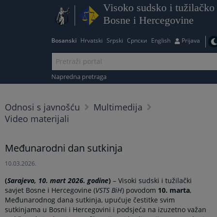
Visoko sudsko i tužilačko 
Bosne i Hercegovine
Bosanski
Hrvatski
Srpski
Српски
English
Prijava
Napredna pretraga
Odnosi s javnošću
Multimedija
Video materijali
Međunarodni dan sutkinja
10.03.2026.
(
Sarajevo, 10. mart 2026. godine
)
– Visoki sudski i tužilački
savjet Bosne i Hercegovine (
VSTS BiH
) povodom
10. marta
,
Međunarodnog dana sutkinja, upućuje čestitke svim
sutkinjama u Bosni i Hercegovini i podsjeća na izuzetno važan