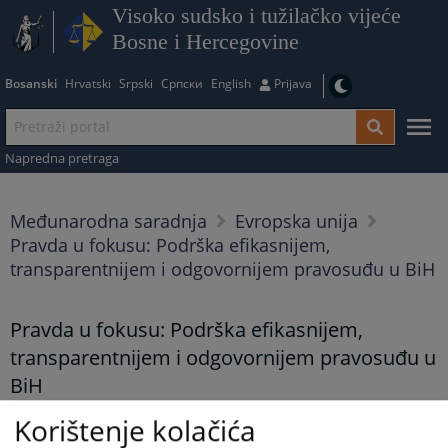
Visoko sudsko i tužilačko vijeće
Bosne i Hercegovine
Bosanski
Hrvatski
Srpski
Српски
English
Prijava
Napredna pretraga
Međunarodna saradnja
Evropska unija
Pravda u fokusu: Podrška efikasnijem,
transparentnijem i odgovornijem pravosuđu u BiH
Pravda u fokusu: Podrška efikasnijem,
transparentnijem i odgovornijem pravosuđu u
BiH
20.04.2026.
Korištenje kolačića