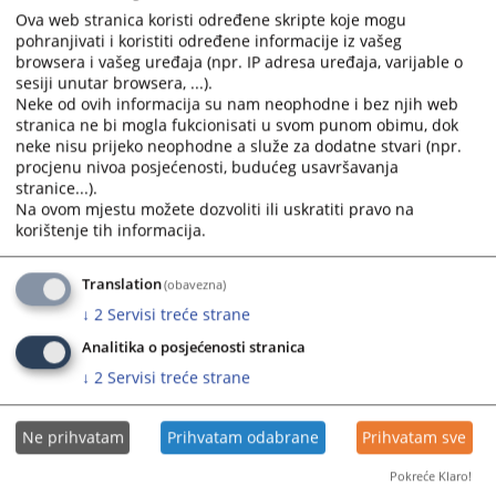
Pravda u fokusu: Podrška efikasnijem, transparentnijem i
Ova web stranica koristi određene skripte koje mogu
odgovornijem pravosuđu u BiH
pohranjivati i koristiti određene informacije iz vašeg
browsera i vašeg uređaja (npr. IP adresa uređaja, varijable o
Prikazana vijest je na
:
Bosanski jezik
sesiji unutar browsera, ...).
Vijest dostupna još na
:
English language
Neke od ovih informacija su nam neophodne i bez njih web
stranica ne bi mogla fukcionisati u svom punom obimu, dok
Prateći dokumenti
neke nisu prijeko neophodne a služe za dodatne stvari (npr.
procjenu nivoa posjećenosti, budućeg usavršavanja
IPA 2022 Bridge, Factsheet, BOS
stranice...).
Na ovom mjestu možete dozvoliti ili uskratiti pravo na
korištenje tih informacija.
362
PREGLEDA
Translation
(obavezna)
↓
2
Servisi treće strane
Analitika o posjećenosti stranica
↓
2
Servisi treće strane
Ne prihvatam
Prihvatam odabrane
Prihvatam sve
Pokreće Klaro!