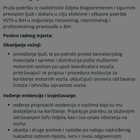
Pruža podršku iz nadležnosti Odjela blagovremenim i sigurnim
prevozom ljudi i dobara u cilju efektivne i efikasne podrške
VSTV-u BiH u osiguranju nezavisnog, nepristranog i
profesionalnog pravosuđa u BiH.
Poslovi radnog mjesta:
Obavljanje vožnji:
prevoženje ljudi, te po potrebi prevoz kancelarijskog
materijala i opreme i distribucija pošte službenim
motornim vozilom po uputi koordinatora vozača,
pridržavajući se propisa i procedura institucije za
korištenje motornih vozila, uključujući osnovno održavanje
čistoće i tehničku ispravnost vozila.
Vođenje evidencije i izvještavanje:
vođenje propisanih evidencija o vozilima koja su mu
dodijeljena na korištenje. Prijavljuje potrebu za složenijim
održavanjem šefu Odjela, kao i sva ostala oštećenja na
vozilu;
obavlja i druge poslove i zadatke po nalogu nadređenog
sukladno radnom mjestu, svrsi i nivou odgovornosti.