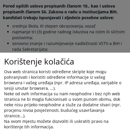
Pored opštih uslova propisanih članom 10., kao i uslova
propisanih članom 56. Zakona o radu u institucijama BiH,
kandidati trebaju ispunjavati i sljedeće posebne uslove:
srednja škola, III stepen obrazovanja, vozač
najmanje tri (3) godine radnog iskustva na istim ili sličnim
poslovima;
osnovno znanje i razumijevanje nadležnosti VSTV-a BiH i
rada Sekretarijata;
vozačka dozvola, B kategorija;
Korištenje kolačića
poznavanje mehanike vozila i tehnike profesionalne
vožnje;
Ova web stranica koristi određene skripte koje mogu
osnovni korisnički nivo u korištenju računara, e-maila i
pohranjivati i koristiti određene informacije iz vašeg
obrade teksta;
browsera i vašeg uređaja (npr. IP adresa uređaja, varijable o
poznavanje engleskog jezika – poželjno.
sesiji unutar browsera, ...).
Potrebne kompetencije:
Neke od ovih informacija su nam neophodne i bez njih web
stranica ne bi mogla fukcionisati u svom punom obimu, dok
2.1 Poduzimanje inicijative;
neke nisu prijeko neophodne a služe za dodatne stvari (npr.
procjenu nivoa posjećenosti, budućeg usavršavanja
3.1 Izgradnja konstruktivnih radnih odnosa s kolegama;
stranice...).
4.0 Komunikacija (
i sve podkompetencije
);
Na ovom mjestu možete dozvoliti ili uskratiti pravo na
korištenje tih informacija.
5.0 Lična djelotvornost i usmjerenost ka rezultatu (
i sve