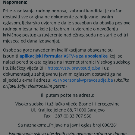
Napomena:
Prije zasnivanja radnog odnosa, izabrani kandidat je dužan
dostaviti sve originalne dokumente zahtijevane javnim
oglasom, ljekarsko uvjerenje da je sposoban da obavlja poslove
radnog mjesta na koje je izabran i uvjerenje o nevođenju
krivičnog postupka (uvjerenje nadležnog suda ne starije od tri
mjeseca od dana izdavanja).
Osobe sa gore navedenim kvalifikacijama obavezne su
ispuniti
aplikacijski formular VSTV-a za uposlenike
, koji se
nalazi pored teksta oglasa na Internet stranici Visokog sudskog
i tužilačkog vijeća BiH
https://vstv.pravosudje.ba
i uz
dokumentaciju zahtijevanu javnim oglasom dostaviti ga na
slijedeću e-mail adresu:
VSTVpersonal@pravosudje.ba
(
ukoliko
prijavu šalju elektronskim putem
)
ili putem pošte na adresu:
Visoko sudsko i tužilačko vijeće Bosne i Hercegovine
Ul. Kraljice Jelene 88, 71000 Sarajevo
Fax: +387 (0) 33 707 550
Sa naznakom: „Prijava na javni oglas broj 006/26“
Ispunjavanje uslova utvrđenih ovim oglasom računa se danom