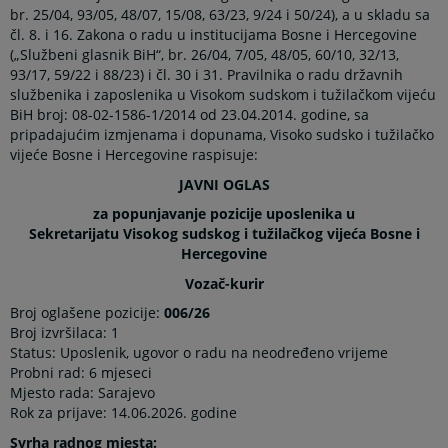
br. 25/04, 93/05, 48/07, 15/08, 63/23, 9/24 i 50/24), a u skladu sa
čl. 8. i 16. Zakona o radu u institucijama Bosne i Hercegovine
(„Službeni glasnik BiH“, br. 26/04, 7/05, 48/05, 60/10, 32/13,
93/17, 59/22 i 88/23) i čl. 30 i 31. Pravilnika o radu državnih
službenika i zaposlenika u Visokom sudskom i tužilačkom vijeću
BiH broj: 08-02-1586-1/2014 od 23.04.2014. godine, sa
pripadajućim izmjenama i dopunama, Visoko sudsko i tužilačko
vijeće Bosne i Hercegovine raspisuje:
JAVNI OGLAS
za popunjavanje pozicije uposlenika u
Sekretarijatu Visokog sudskog i tužilačkog vijeća Bosne i
Hercegovine
Vozač-kurir
Broj oglašene pozicije:
006/26
Broj izvršilaca: 1
Status: Uposlenik, ugovor o radu na neodređeno vrijeme
Probni rad: 6 mjeseci
Mjesto rada: Sarajevo
Rok za prijave: 14.06.2026. godine
Svrha radnog mjesta: