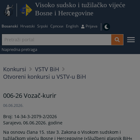
Visoko sudsko i tužilačko vijeće
Bosne i Hercegovine
Bosanski
Hrvatski
Srpski
Српски
English
Prijava
Napredna pretraga
Konkursi
VSTV BiH
Otvoreni konkursi u VSTV-u BiH
006-26 Vozač-kurir
06.06.2026.
Broj: 14-34-3-2079-2/2026
Sarajevo, 06.06.2026. godine
Na osnovu člana 15. stav 3. Zakona o Visokom sudskom i
tužilačkom vijeću Bosne i Hercegovine (»Službeni glasnik BiH«