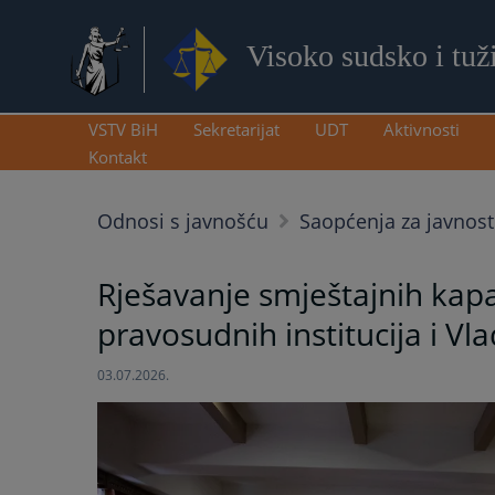
Visoko sudsko i tuž
VSTV BiH
Sekretarijat
UDT
Aktivnosti
Kontakt
Odnosi s javnošću
Saopćenja za javnost
Rješavanje smještajnih kap
pravosudnih institucija i V
03.07.2026.