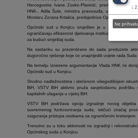
Hercegovine Ivane Zovko-Planinić, premijerke Vlade H
↓
2
HNK-, Adila Šute, ministra pravosuđa, uprave i loka
Mostaru Zorana Krtalića, predsjednice Općinskoga suda 
Ne prihva
Općinski sud u Konjicu smješten je u zgradi koja ne 
ograničavaju efikasnost djelovanja institucije. Uvažavaj
za budući smještaj suda.
Na sastanku su prezentirane do sada preduzete aktivno
dugoročno rješenje koje će unaprijediti uvjete rada Suda
Na temelju iznesene argumentacije Vlada HNK će donijeti
Općinski sud u Konjicu.
Shodno nadležnostima i stečenom višegodišnjem iskustv
BiH, VSTV BiH aktivno pruža savjetodavnu podršku s
kapitalnih ulaganja u cijeloj BiH.
VSTV BiH podržava opciju izgradnje novog objekta k
suvremenog funkcioniranja suda, ističući značaj pros
osiguranja pristupa osobama sa ograničenim kretanjem.
Trenutno su u toku aktivnosti na izgradnji i rekonstrukc
Općinskog suda u Konjicu.