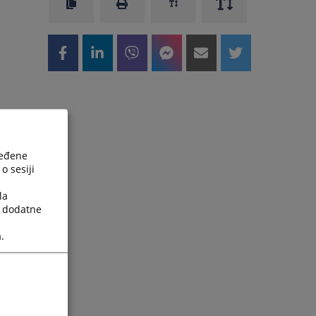
ređene
o sesiji
la
a dodatne
.
e
i