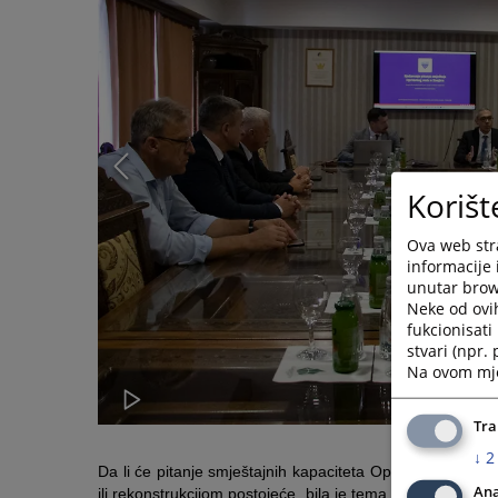
Korišt
Ova web stra
informacije 
unutar brows
Neke od ovi
fukcionisat
stvari (npr.
Na ovom mjes
Tra
↓
2
Da li će pitanje smještajnih kapaciteta Općinskog suda u
Ana
ili rekonstrukcijom postojeće, bila je tema u fokusu sasta