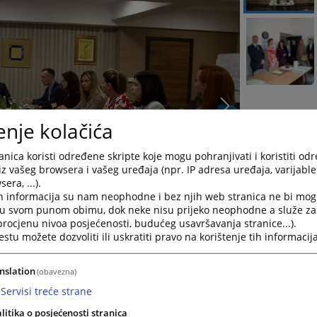
enje kolačića
nica koristi određene skripte koje mogu pohranjivati i koristiti od
iz vašeg browsera i vašeg uređaja (npr. IP adresa uređaja, varijable 
era, ...).
h informacija su nam neophodne i bez njih web stranica ne bi mog
i u svom punom obimu, dok neke nisu prijeko neophodne a služe z
 procjenu nivoa posjećenosti, budućeg usavršavanja stranice...).
tu možete dozvoliti ili uskratiti pravo na korištenje tih informacija
nslation
(obavezna)
Servisi treće strane
 Konjicu na novoj lokaciji biti riješeno izgradnjom potpuno nove zgrad
litika o posjećenosti stranica
nka ravnateljice Tajništva Visokog sudbenog i tužiteljskog vijeća Bosne 