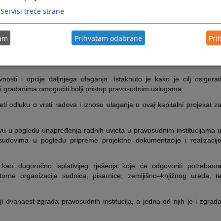
ercegovačko-neretvanskog kantona Marije Buhač, ministra financij
Servisi treće strane
lne samouprave Gorana Karanovića, predsjednika Kantonalnog suda 
u Konjicu Katarine Drmać i gradonačelnika Konjica Osmana Ćatića.
tam
Prihvatam odabrane
Pri
odgovara potrebama ove pravosudne institucije, a loši uvjeti rad
ući sve navedeno, već je određena nova lokacija sa postojećim objekto
sti i opcije daljnjega ulaganja. Istaknuto je kako je cilj osigurat
 i građanima omogućiti bolji pristup pravosudnim uslugama.
 odluku o vrsti radova i iznosu ulaganja u ovaj kapitalni projekat z
u u pogledu unapređenja radnih uvjeta u pravosudnim institucijama 
udovima u pogledu pripreme projektne dokumentacije i realizacij
ao dugoročno isplativijeg rješenja koje će odgovoriti potrebam
torne organizacije sudnica, pisarnice, zemljišno–knjižnog ureda, t
iji dvanaest zgrada pravosudnih institucija, a jedna od njih je i zgrad