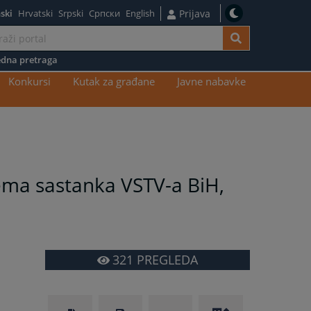
ski
Hrvatski
Srpski
Српски
English
Prijava
dna pretraga
Konkursi
Kutak za građane
Javne nabavke
ema sastanka VSTV-a BiH,
321
PREGLEDA