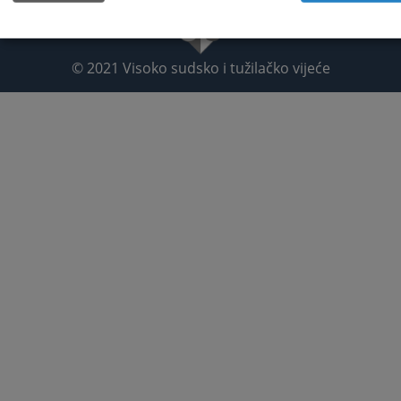
© 2021
Visoko sudsko i tužilačko vijeće