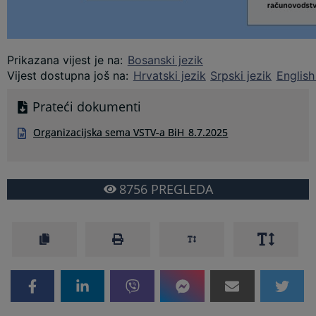
Prikazana vijest je na
:
Bosanski jezik
Vijest dostupna još na
:
Hrvatski jezik
Srpski jezik
English
Prateći dokumenti
Organizacijska sema VSTV-a BiH_8.7.2025
8756
PREGLEDA