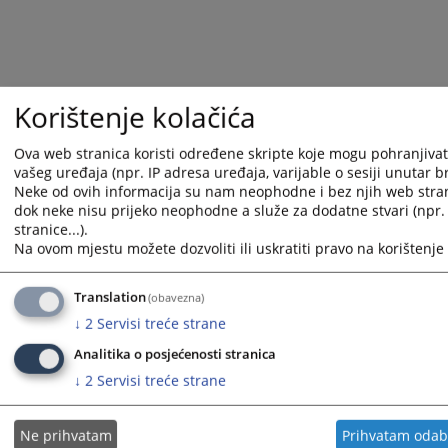
Korištenje kolačića
Ova web stranica koristi određene skripte koje mogu pohranjivati 
vašeg uređaja (npr. IP adresa uređaja, varijable o sesiji unutar br
Neke od ovih informacija su nam neophodne i bez njih web stra
dok neke nisu prijeko neophodne a služe za dodatne stvari (npr
stranice...).
Korisni linkovi
Na ovom mjestu možete dozvoliti ili uskratiti pravo na korištenje 
Kontakt
Mapa stranice
Translation
(obavezna)
↓
2
Servisi treće strane
Analitika o posjećenosti stranica
↓
2
Servisi treće strane
Redizajn web stranice je finansirala Evropska unija. Za njen sadržaj isključivo je odgovorno
Visoko sudsko i tužilačko vijeće BiH i ona ne odražava nužno stavove Evropske unije.
Ne prihvatam
Prihvatam oda