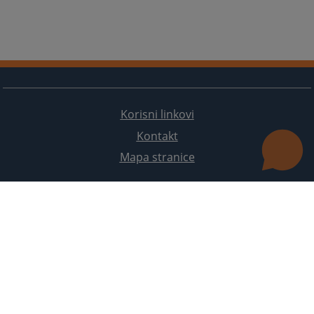
Korisni linkovi
Kontakt
Mapa stranice
Redizajn web stranice je finansirala Evropska unija. Za njen sadržaj isključivo je odgovorno
Visoko sudsko i tužilačko vijeće BiH i ona ne odražava nužno stavove Evropske unije.