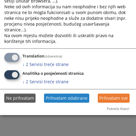
sesiji unutar browsera, ...).
Prikazana vijest je na
:
Bosanski jezik
Neke od ovih informacija su nam neophodne i bez njih web
Vijest dostupna još na
:
English language
stranica ne bi mogla fukcionisati u svom punom obimu, dok
neke nisu prijeko neophodne a služe za dodatne stvari (npr.
20721
PREGLEDA
procjenu nivoa posjećenosti, budućeg usavršavanja
stranice...).
Na ovom mjestu možete dozvoliti ili uskratiti pravo na
korištenje tih informacija.
Translation
(obavezna)
↓
2
Servisi treće strane
Analitika o posjećenosti stranica
↓
2
Servisi treće strane
Ne prihvatam
Prihvatam odabrane
Prihvatam sve
Pokreće Klaro!