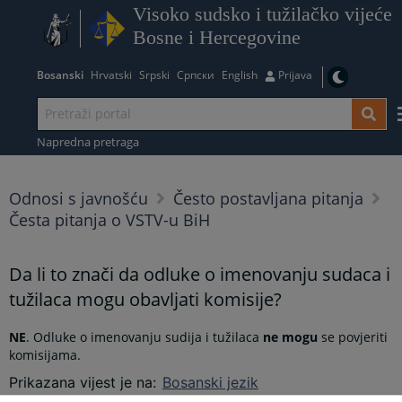
Visoko sudsko i tužilačko vijeće
Bosne i Hercegovine
Bosanski
Hrvatski
Srpski
Српски
English
Prijava
Napredna pretraga
Odnosi s javnošću
Često postavljana pitanja
Česta pitanja o VSTV-u BiH
Da li to znači da odluke o imenovanju sudaca i
tužilaca mogu obavljati komisije?
NE
. Odluke o imenovanju sudija i tužilaca
ne mogu
se povjeriti
komisijama.
Prikazana vijest je na
:
Bosanski jezik