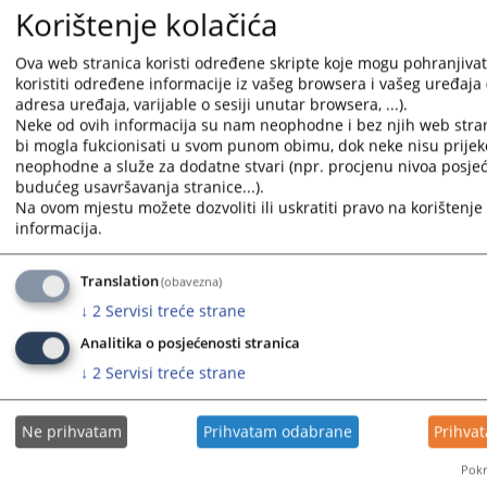
Vijest dostupna još na
:
Hrvatski jezik
Srpski jezik
English
Korištenje kolačića
923
PREGLEDA
Ova web stranica koristi određene skripte koje mogu pohranjivati
koristiti određene informacije iz vašeg browsera i vašeg uređaja 
adresa uređaja, varijable o sesiji unutar browsera, ...).
Neke od ovih informacija su nam neophodne i bez njih web stra
bi mogla fukcionisati u svom punom obimu, dok neke nisu prijek
neophodne a služe za dodatne stvari (npr. procjenu nivoa posjeć
budućeg usavršavanja stranice...).
Na ovom mjestu možete dozvoliti ili uskratiti pravo na korištenje 
informacija.
Translation
(obavezna)
↓
2
Servisi treće strane
Analitika o posjećenosti stranica
↓
2
Servisi treće strane
Ne prihvatam
Prihvatam odabrane
Prihva
Pokr